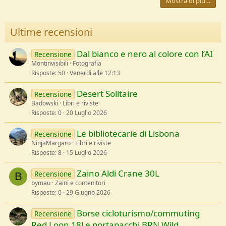
Mostra di più…
Ultime recensioni
Dal bianco e nero al colore con l’AI
Recensione
Montinvisibili
Fotografia
Risposte
50
Venerdì alle 12:13
Desert Solitaire
Recensione
Badowski
Libri e riviste
Risposte
0
20 Luglio 2026
Le bibliotecarie di Lisbona
Recensione
NinjaMargaro
Libri e riviste
Risposte
8
15 Luglio 2026
Zaino Aldi Crane 30L
Recensione
B
bymau
Zaini e contenitori
Risposte
0
29 Giugno 2026
Borse cicloturismo/commuting
Recensione
Red Loon 18l e portapacchi BRN Wild