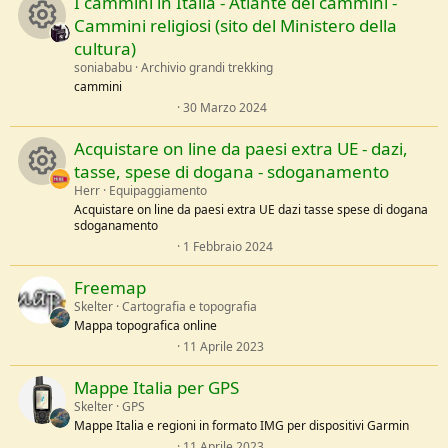
I cammini in Italia - Atlante dei cammini -
0
s
Cammini religiosi (sito del Ministero della
t
e
cultura)
l
R
soniababu
Archivio grandi trekking
l
e
cammini
/
e
0
30 Marzo 2024
a
,
0
s
Acquistare on line da paesi extra UE - dazi,
0
s
tasse, spese di dogana - sdoganamento
t
o
e
Herr
Equipaggiamento
l
R
Acquistare on line da paesi extra UE dazi tasse spese di dogana
l
u
sdoganamento
e
0
/
1 Febbraio 2024
e
,
a
r
0
Freemap
0
s
s
c
Skelter
Cartografia e topografia
t
Mappa topografica online
e
o
l
e
0
11 Aprile 2023
l
,
u
e
0
i
Mappe Italia per GPS
/
0
a
s
Skelter
GPS
r
t
c
Mappe Italia e regioni in formato IMG per dispositivi Garmin
e
l
0
11 Aprile 2023