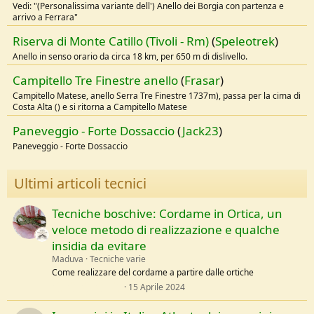
Vedi: "(Personalissima variante dell') Anello dei Borgia con partenza e
arrivo a Ferrara"
Riserva di Monte Catillo (Tivoli - Rm)
(
Speleotrek
)
Anello in senso orario da circa 18 km, per 650 m di dislivello.
Campitello Tre Finestre anello
(
Frasar
)
Campitello Matese, anello Serra Tre Finestre 1737m), passa per la cima di
Costa Alta () e si ritorna a Campitello Matese
Paneveggio - Forte Dossaccio
(
Jack23
)
Paneveggio - Forte Dossaccio
Ultimi articoli tecnici
Tecniche boschive: Cordame in Ortica, un
veloce metodo di realizzazione e qualche
insidia da evitare
Maduva
Tecniche varie
Come realizzare del cordame a partire dalle ortiche
0
15 Aprile 2024
,
0