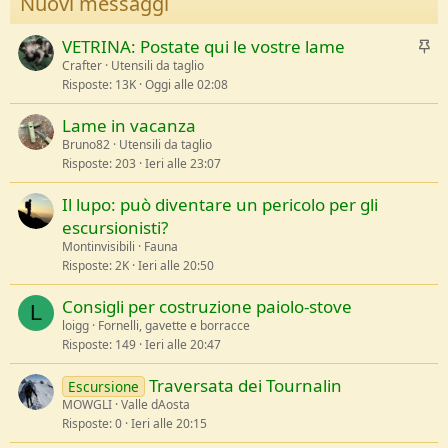
Nuovi messaggi
I
VETRINA: Postate qui le vostre lame
n
Crafter
Utensili da taglio
Risposte
13K
Oggi alle 02:08
e
v
Lame in vacanza
i
Bruno82
Utensili da taglio
d
Risposte
203
Ieri alle 23:07
e
n
Il lupo: può diventare un pericolo per gli
z
escursionisti?
a
Montinvisibili
Fauna
Risposte
2K
Ieri alle 20:50
Consigli per costruzione paiolo-stove
L
loigg
Fornelli, gavette e borracce
Risposte
149
Ieri alle 20:47
Traversata dei Tournalin
Escursione
MOWGLI
Valle dAosta
Risposte
0
Ieri alle 20:15