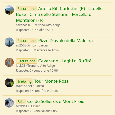
Anello Rif. Carlettini (R) - L. delle
Escursione
Buse - Cima delle Stellune - Forcella di
Montaloni - R
carabosse
Trentino-Alto Adige
Risposte
2
Ieri alle 15:03
Pizzo Diavolo della Malgina
Escursione
av250866
Lombardia
Risposte
0
Martedì alle 10:42
Cavareno - Laghi di Ruffré
Escursione
Jack23
Trentino-Alto Adige
Risposte
0
Lunedì alle 16:06
Tour Monte Rosa
Trekking
travelsbeer
Estero
Risposte
3
Lunedì alle 04:48
Col de Sollieres e Mont Froid
Bike
MOWGLI
Estero
Risposte
2
Venerdì alle 08:29