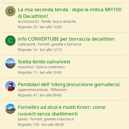
La mia seconda tenda - dopo la mitica MH100
O
di Decathlon!
occorissor23
Tende, tarp e amache
Risposte
29
Ieri alle 13:29
info CONVERTUBE per borraccia decathlon
C
Cyberpunk
Fornelli, gavette e borracce
Risposte
14
Ieri alle 12:13
Scelta ibrido zaino/vest
moschino
Zaini e contenitori
Risposte
11
Ieri alle 10:43
Pendolari dell' hiking (escursione gornaliera)
appenninocentrale
Riflessioni
Risposte
47
Ieri alle 09:43
Fornellini ad alcol e risotti Knorr: come
cuocerli senza sbattimenti
paiolo
Fornelli, gavette e borracce
Risposte
139
Ieri alle 08:34