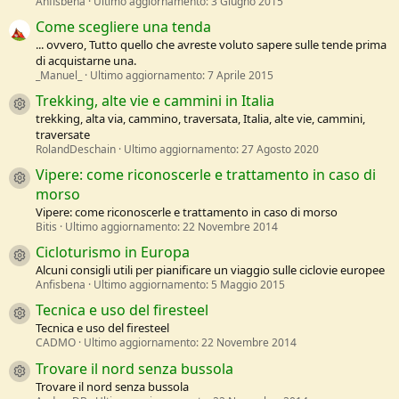
Anfisbena
Ultimo aggiornamento:
3 Giugno 2015
Come scegliere una tenda
... ovvero, Tutto quello che avreste voluto sapere sulle tende prima
di acquistarne una.
_Manuel_
Ultimo aggiornamento:
7 Aprile 2015
Trekking, alte vie e cammini in Italia
Resource icon
trekking, alta via, cammino, traversata, Italia, alte vie, cammini,
traversate
RolandDeschain
Ultimo aggiornamento:
27 Agosto 2020
Vipere: come riconoscerle e trattamento in caso di
Resource icon
morso
Vipere: come riconoscerle e trattamento in caso di morso
Bitis
Ultimo aggiornamento:
22 Novembre 2014
Cicloturismo in Europa
Resource icon
Alcuni consigli utili per pianificare un viaggio sulle ciclovie europee
Anfisbena
Ultimo aggiornamento:
5 Maggio 2015
Tecnica e uso del firesteel
Resource icon
Tecnica e uso del firesteel
CADMO
Ultimo aggiornamento:
22 Novembre 2014
Trovare il nord senza bussola
Resource icon
Trovare il nord senza bussola