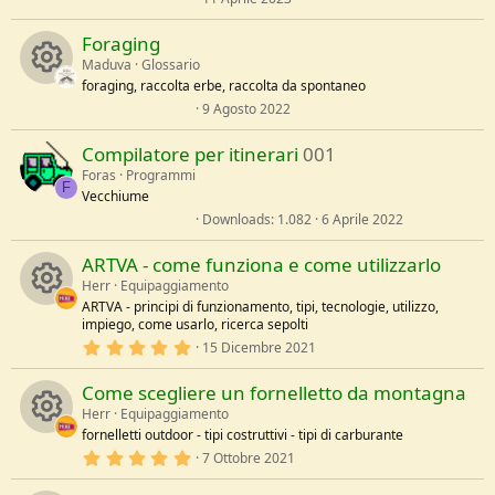
c
l
,
o
e
0
Foraging
/
0
e
a
s
n
Maduva
Glossario
t
foraging, raccolta erbe, raccolta da spontaneo
e
i
l
0
9 Agosto 2022
R
l
,
c
e
0
Compilatore per itinerari
001
/
0
e
a
s
Foras
Programmi
o
t
F
Vecchiume
s
e
l
0
Downloads
1.082
6 Aprile 2022
n
l
,
o
e
0
ARTVA - come funziona e come utilizzarlo
/
0
a
s
Herr
Equipaggiamento
u
t
ARTVA - principi di funzionamento, tipi, tecnologie, utilizzo,
e
impiego, come usarlo, ricerca sepolti
l
r
R
l
5
15 Dicembre 2021
e
,
/
c
e
0
a
Come scegliere un fornelletto da montagna
0
s
Herr
Equipaggiamento
e
s
t
fornelletti outdoor - tipi costruttivi - tipi di carburante
e
l
5
7 Ottobre 2021
R
i
o
l
,
e
0