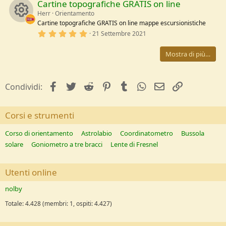
Cartine topografiche GRATIS on line
/
0
e
c
u
a
s
Herr
Orientamento
t
Cartine topografiche GRATIS on line mappe escursionistiche
s
e
o
r
l
5
21 Settembre 2021
R
l
,
o
e
n
c
0
/
Mostra di più…
0
e
a
s
u
e
t
s
e
l
facebook
Twitter
Reddit
Pinterest
Tumblr
WhatsApp
e-mail
Link
r
Condividi:
i
l
o
e
/
c
c
a
Corsi e strumenti
u
e
o
Corso di orientamento
Astrolabio
Coordinatometro
Bussola
r
solare
Goniometro a tre bracci
Lente di Fresnel
i
n
c
c
Utenti online
e
o
nolby
i
Totale: 4.428 (membri: 1, ospiti: 4.427)
n
c