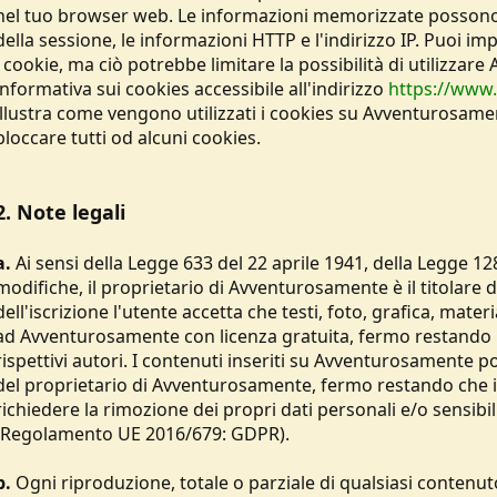
nel tuo browser web. Le informazioni memorizzate possono i
della sessione, le informazioni HTTP e l'indirizzo IP. Puoi i
i cookie, ma ciò potrebbe limitare la possibilità di utilizzar
informativa sui cookies accessibile all'indirizzo
https://www.
illustra come vengono utilizzati i cookies su Avventurosamen
bloccare tutti od alcuni cookies.
2. Note legali
a.
Ai sensi della Legge 633 del 22 aprile 1941, della Legge 1
modifiche, il proprietario di Avventurosamente è il titolare d
dell'iscrizione l'utente accetta che testi, foto, grafica, mate
ad Avventurosamente con licenza gratuita, fermo restando il
rispettivi autori. I contenuti inseriti su Avventurosamente 
del proprietario di Avventurosamente, fermo restando che in t
richiedere la rimozione dei propri dati personali e/o sensibil
(Regolamento UE 2016/679: GDPR).
b.
Ogni riproduzione, totale o parziale di qualsiasi conten