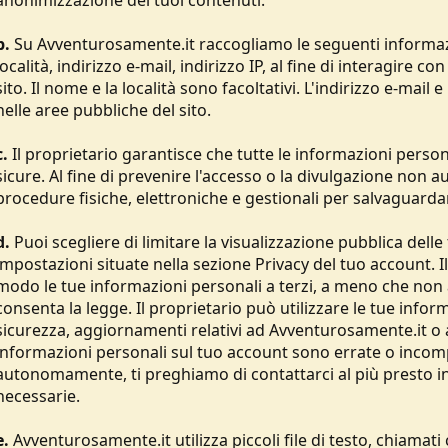
anonimizzazione dei tuoi contenuti.
b.
Su Avventurosamente.it raccogliamo le seguenti informaz
località, indirizzo e-mail, indirizzo IP, al fine di interagire co
sito. Il nome e la località sono facoltativi. L'indirizzo e-mail
nelle aree pubbliche del sito.
c.
Il proprietario garantisce che tutte le informazioni pers
sicure. Al fine di prevenire l'accesso o la divulgazione non 
procedure fisiche, elettroniche e gestionali per salvaguarda
d.
Puoi scegliere di limitare la visualizzazione pubblica dell
impostazioni situate nella sezione Privacy del tuo account. I
modo le tue informazioni personali a terzi, a meno che non a
consenta la legge. Il proprietario può utilizzare le tue inform
sicurezza, aggiornamenti relativi ad Avventurosamente.it o al
informazioni personali sul tuo account sono errate o incomp
autonomamente, ti preghiamo di contattarci al più presto 
necessarie.
e.
Avventurosamente.it utilizza piccoli file di testo, chiamat