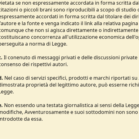
vietata se non espressamente accordata in forma scritta dal ti
citazioni o piccoli brani sono riproducibili a scopo di stud
espressamente accordati in forma scritta dal titolare dei di
l'autore e la fonte e venga indicato il link alla relativa p
comunque che non si agisca direttamente o indirettamente a 
costituiscano concorrenza all'utilizzazione economica dell'o
perseguita a norma di Legge.
c.
Il conenuto di messaggi privati e delle discussioni privat
consenso dei rispettivi autori.
d.
Nel caso di servizi specifici, prodotti e marchi riportati
dimostrata proprietà del legittimo autore, può esserne rich
Legge.
e.
Non essendo una testata giornalistica ai sensi della Legg
modifiche, Avventurosamente e suoi sottodomini non sono 
introdotte da essa.