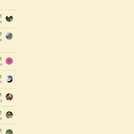
1
me
1
de
1
V
et
1
CT
1
 y
1
te
1