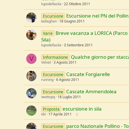
lupodellasila
22 Ottobre 2011
Escursione nel PN del Polli
Escursione
kallaghan
18 Giugno 2011
Breve vacanza a LORICA (Parco 
Varie
Sila)
lupodellasila
3 Settembre 2011
Qualche giorno per stacc
Informazione
V
Velvet
3 Agosto 2011
Cascate Forgiarelle
Escursione
running
6 Agosto 2011
Cascate Ammendolea
Escursione
iwottopq
18 Luglio 2011
escursione in sila
Proposta
tiki
17 Aprile 2011
2
parco Nazionale Pollino - T
Escursione