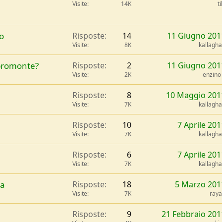
Visite
14K
ti
o
Risposte
14
11 Giugno 201
Visite
8K
kallagh
spromonte?
Risposte
2
11 Giugno 201
Visite
2K
enzino
Risposte
8
10 Maggio 201
Visite
7K
kallagh
Risposte
10
7 Aprile 201
Visite
7K
kallagh
Risposte
6
7 Aprile 201
Visite
7K
kallagh
na
Risposte
18
5 Marzo 201
Visite
7K
ray
Risposte
9
21 Febbraio 201