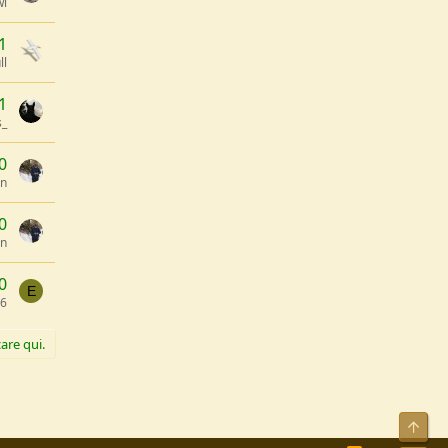
wi
1
ll
1
_
0
an
0
an
0
E
86
are qui.
Alto