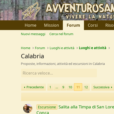
Home
Mission
Forum
Corsi
Riso
Nuovi messaggi
Cerca nel forum
Home
Forum
Luoghi e attività
Luoghi e attività
Calabria
Proposte, informazioni, attività ed escursioni in Calabria
Precedente
1
…
9
10
11
12
Successiva
Salita alla Timpa di San Lor
Escursione
Conca