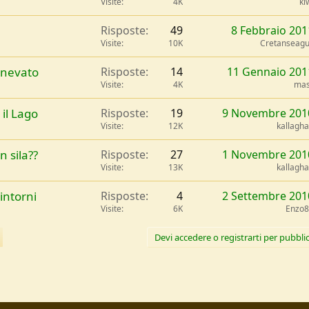
Visite
4K
ki
Risposte
49
8 Febbraio 201
Visite
10K
Cretanseagu
nnevato
Risposte
14
11 Gennaio 201
Visite
4K
mas
 il Lago
Risposte
19
9 Novembre 201
Visite
12K
kallagh
 sila??
Risposte
27
1 Novembre 201
Visite
13K
kallagh
intorni
Risposte
4
2 Settembre 201
Visite
6K
Enzo
Devi accedere o registrarti per pubblic