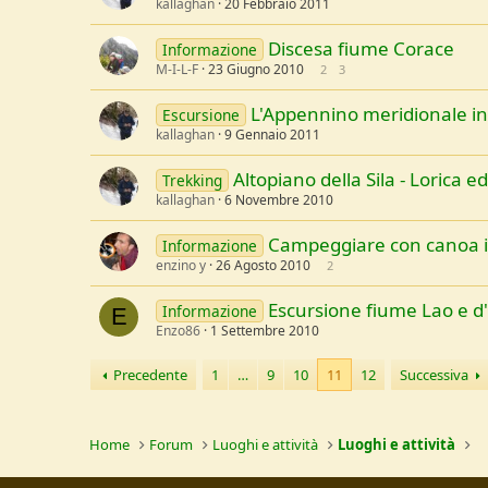
kallaghan
20 Febbraio 2011
Discesa fiume Corace
Informazione
M-I-L-F
23 Giugno 2010
2
3
L'Appennino meridionale i
Escursione
kallaghan
9 Gennaio 2011
Altopiano della Sila - Lorica ed
Trekking
kallaghan
6 Novembre 2010
Campeggiare con canoa in
Informazione
enzino y
26 Agosto 2010
2
Escursione fiume Lao e d'
Informazione
E
Enzo86
1 Settembre 2010
Precedente
1
…
9
10
11
12
Successiva
Home
Forum
Luoghi e attività
Luoghi e attività