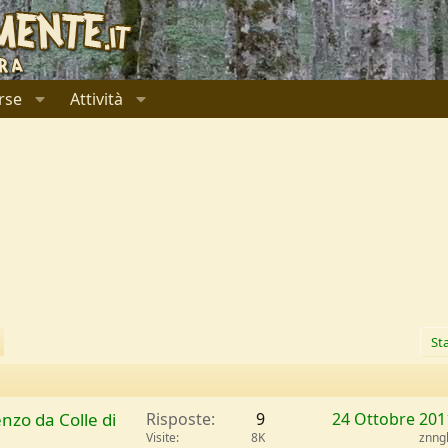
rse
Attività
Sta
enzo da Colle di
Risposte
9
24 Ottobre 201
Visite
8K
znng