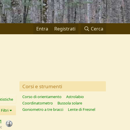
Entra
Registrati
Cerca
Corsi e strumenti
Corso di orientamento
Astrolabio
tistiche
Coordinatometro
Bussola solare
Goniometro a tre bracci
Lente di Fresnel
Filtri
1
lc