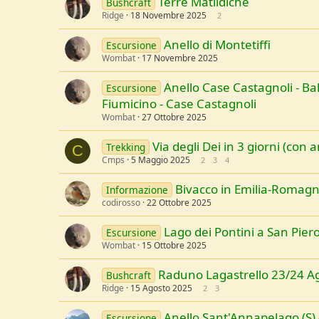
Terre Matildiche
Bushcraft
Ridge
18 Novembre 2025
2
Anello di Montetiffi
Escursione
Wombat
17 Novembre 2025
Anello Case Castagnoli - Bal
Escursione
Fiumicino - Case Castagnoli
Wombat
27 Ottobre 2025
Via degli Dei in 3 giorni (con
Trekking
C
Cmps
5 Maggio 2025
2
3
4
Bivacco in Emilia-Romagna
Informazione
codirosso
22 Ottobre 2025
Lago dei Pontini a San Pier
Escursione
Wombat
15 Ottobre 2025
Raduno Lagastrello 23/24 A
Bushcraft
Ridge
15 Agosto 2025
2
3
Anello Sant'Annapelago (S) 
Escursione