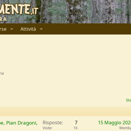
rse
Attività
gna
Sta
e, Pian Dragoni,
Risposte
7
15 Maggio 202
Visite
1K
Womba