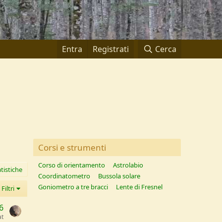
Entra
Registrati
Cerca
Corsi e strumenti
Corso di orientamento
Astrolabio
tistiche
Coordinatometro
Bussola solare
Goniometro a tre bracci
Lente di Fresnel
Filtri
6
t