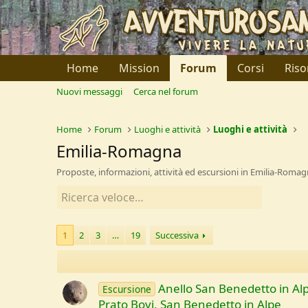
Home
Mission
Forum
Corsi
Riso
Nuovi messaggi
Cerca nel forum
Home
Forum
Luoghi e attività
Luoghi e attività
Emilia-Romagna
Proposte, informazioni, attività ed escursioni in Emilia-Roma
1
2
3
…
19
Successiva
Anello San Benedetto in Alp
Escursione
Prato Bovi, San Benedetto in Alpe