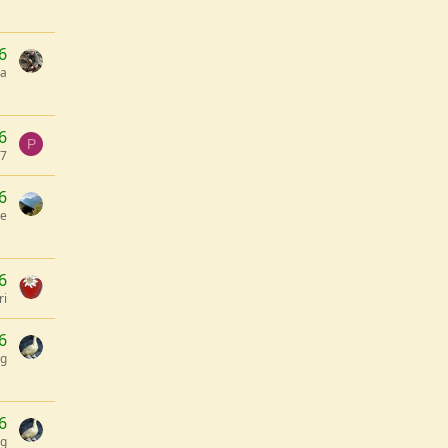
6
pa
6
P
7
6
se
6
ri
6
ng
6
ng