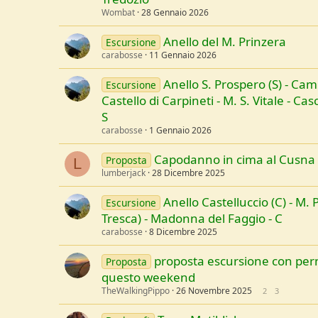
Wombat
28 Gennaio 2026
Anello del M. Prinzera
Escursione
carabosse
11 Gennaio 2026
Anello S. Prospero (S) - Ca
Escursione
Castello di Carpineti - M. S. Vitale - Ca
S
carabosse
1 Gennaio 2026
Capodanno in cima al Cusna
Proposta
L
lumberjack
28 Dicembre 2025
Anello Castelluccio (C) - M. P
Escursione
Tresca) - Madonna del Faggio - C
carabosse
8 Dicembre 2025
proposta escursione con pern
Proposta
questo weekend
TheWalkingPippo
26 Novembre 2025
2
3