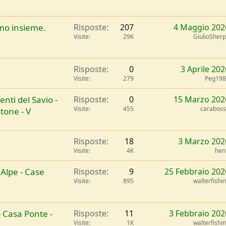
mo insieme.
Risposte
207
4 Maggio 202
Visite
29K
GiulioSher
Risposte
0
3 Aprile 202
Visite
279
Peg198
enti del Savio -
Risposte
0
15 Marzo 202
Visite
455
carabos
tone - V
Risposte
18
3 Marzo 202
Visite
4K
hen
 Alpe - Case
Risposte
9
25 Febbraio 202
Visite
895
walterfishi
- Casa Ponte -
Risposte
11
3 Febbraio 202
Visite
1K
walterfishi