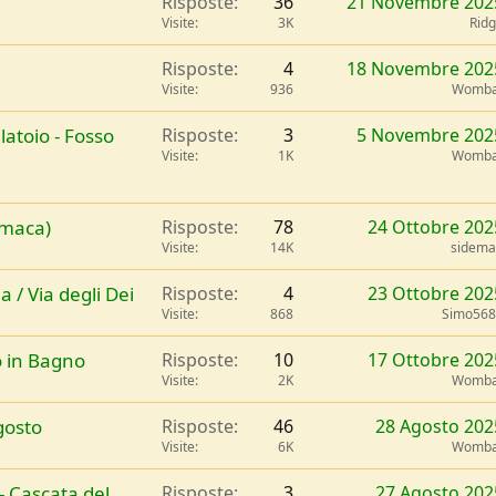
Risposte
36
21 Novembre 202
Visite
3K
Rid
Risposte
4
18 Novembre 202
Visite
936
Womba
latoio - Fosso
Risposte
3
5 Novembre 202
Visite
1K
Womba
 amaca)
Risposte
78
24 Ottobre 202
Visite
14K
sidem
 / Via degli Dei
Risposte
4
23 Ottobre 202
Visite
868
Simo568
o in Bagno
Risposte
10
17 Ottobre 202
Visite
2K
Womba
gosto
Risposte
46
28 Agosto 202
Visite
6K
Womba
- Cascata del
Risposte
3
27 Agosto 202