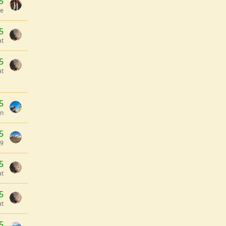
5
ge
5
t
5
t
5
an
5
9
5
t
5
t
5