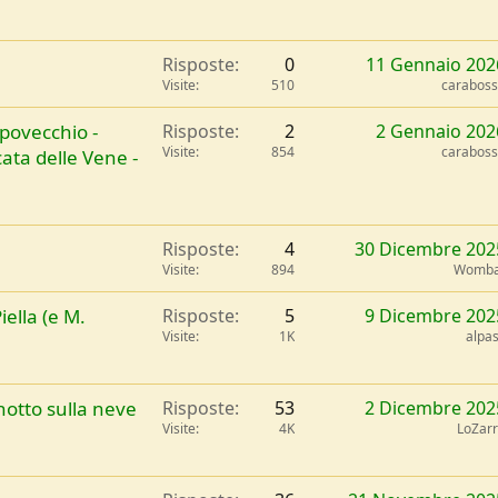
Risposte
0
11 Gennaio 202
Visite
510
carabos
mpovecchio -
Risposte
2
2 Gennaio 202
Visite
854
carabos
scata delle Vene -
Risposte
4
30 Dicembre 202
Visite
894
Womba
iella (e M.
Risposte
5
9 Dicembre 202
Visite
1K
alpa
otto sulla neve
Risposte
53
2 Dicembre 202
Visite
4K
LoZar