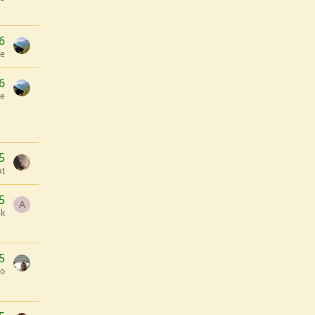
6
se
6
se
5
t
5
A
sk
5
ro