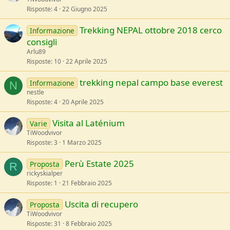
Risposte
4
22 Giugno 2025
Trekking NEPAL ottobre 2018 cerco
Informazione
consigli
Arlu89
Risposte
10
22 Aprile 2025
trekking nepal campo base everest
Informazione
N
nestle
Risposte
4
20 Aprile 2025
Visita al Laténium
Varie
TiWoodvivor
Risposte
3
1 Marzo 2025
Perù Estate 2025
Proposta
R
rickyskialper
Risposte
1
21 Febbraio 2025
Uscita di recupero
Proposta
TiWoodvivor
Risposte
31
8 Febbraio 2025