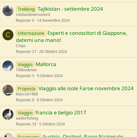
Tajikistan - settembre 2024
Trekking
rotolandoversonord
Risposte
6
14 Novembre 2024
Esperti e conoscitori di Giappone,
Informazione
C
datemi una mano!
Cmps
Risposte
27
28 Ottobre 2024
Mallorca
Viaggio
TiWoodvivor
Risposte
5
9 Ottobre 2024
Viaggio alle isole Faroe novembre 2024
Proposta
MarcoA1968
Risposte
0
8 Ottobre 2024
francia e belgio 2017
Viaggio
walterfishing
Risposte
33
5 Ottobre 2024
Austria, Osstirol, Parco Nazionale
Escursione