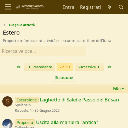
Entra
Registrati
Luoghi e attività
Estero
Proposte, informazioni, attività ed escursioni al di fuori dell'Italia
Primo
Ultimo
Precedente
2 di 51
Successiva
Statistiche
Filtri
Laghetto di Salei e Passo del Bùsan
Escursione
S
Speleoalp
Risposte
1
30 Giugno 2025
Uscita alla maniera "antica"
Proposta
TiWoodvivor