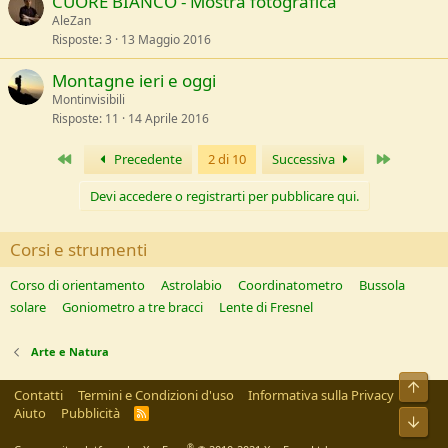
CUORE BIANCO - Mostra fotografica
AleZan
Risposte
3
13 Maggio 2016
Montagne ieri e oggi
Montinvisibili
Risposte
11
14 Aprile 2016
Primo
Ultimo
Precedente
2 di 10
Successiva
Devi accedere o registrarti per pubblicare qui.
Corsi e strumenti
Corso di orientamento
Astrolabio
Coordinatometro
Bussola
solare
Goniometro a tre bracci
Lente di Fresnel
Arte e Natura
Alto
Contatti
Termini e Condizioni d'uso
Informativa sulla Privacy
Aiuto
Pubblicità
R
Bass
S
S
®