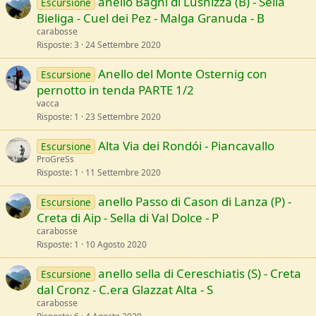
anello Bagni di Lusnizza (B) - Sella
Escursione
Bieliga - Cuel dei Pez - Malga Granuda - B
carabosse
Risposte
3
24 Settembre 2020
Anello del Monte Osternig con
Escursione
pernotto in tenda PARTE 1/2
vacca
Risposte
1
23 Settembre 2020
Alta Via dei Rondói - Piancavallo
Escursione
ProGreSs
Risposte
1
11 Settembre 2020
anello Passo di Cason di Lanza (P) -
Escursione
Creta di Aip - Sella di Val Dolce - P
carabosse
Risposte
1
10 Agosto 2020
anello sella di Cereschiatis (S) - Creta
Escursione
dal Cronz - C.era Glazzat Alta - S
carabosse