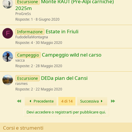
Monte RAUT (Pre-Alpi carniche)
Escursione
2025m
ProGreSs
Risposte
1
8 Giugno 2020
Estate in Friuli
Informazione
F
FudodellaMontagna
Risposte
4
30 Maggio 2020
Campeggio wild nel carso
Campeggio
vacca
Risposte
2
28 Maggio 2020
DEDa pian del Cansi
Escursione
rasmes
Risposte
2
22 Maggio 2020
Primo
Ultimo
Precedente
4 di 14
Successiva
Devi accedere o registrarti per pubblicare qui.
Corsi e strumenti