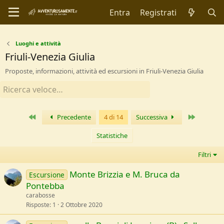
Entra
Registrati
Luoghi e attività
Friuli-Venezia Giulia
Proposte, informazioni, attività ed escursioni in Friuli-Venezia Giulia
Primo
Ultimo
Precedente
4 di 14
Successiva
Statistiche
Filtri
Monte Brizzia e M. Bruca da
Escursione
Pontebba
carabosse
Risposte
1
2 Ottobre 2020