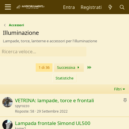
Entra
Registrati
Accessori
Illuminazione
Lampade, torce, lanterne e accessori per l'illuminazione
Ultimo
1 di 36
Successiva
Statistiche
Filtri
I
VETRINA: lampade, torce e frontali
spyrozzo
Risposte
58
29 Settembre 2022
e
v
Lampada frontale Simond UL500
i
kame2