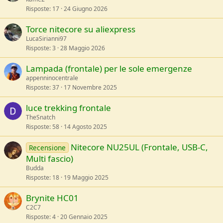
Risposte
17
24 Giugno 2026
e
Torce nitecore su aliexpress
z
LucaSirianni97
a
Risposte
3
28 Maggio 2026
Lampada (frontale) per le sole emergenze
appenninocentrale
Risposte
37
17 Novembre 2025
luce trekking frontale
TheSnatch
Risposte
58
14 Agosto 2025
Nitecore NU25UL (Frontale, USB-C,
Recensione
Multi fascio)
Budda
Risposte
18
19 Maggio 2025
Brynite HC01
C2C7
Risposte
4
20 Gennaio 2025