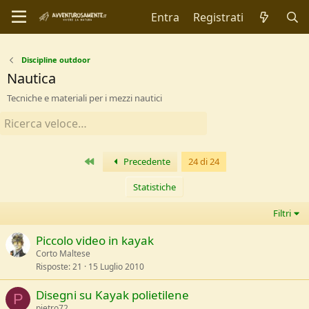
Entra
Registrati
Discipline outdoor
Nautica
Tecniche e materiali per i mezzi nautici
Primo
Precedente
24 di 24
Statistiche
Filtri
Piccolo video in kayak
Corto Maltese
Risposte
21
15 Luglio 2010
Disegni su Kayak polietilene
P
pietro72