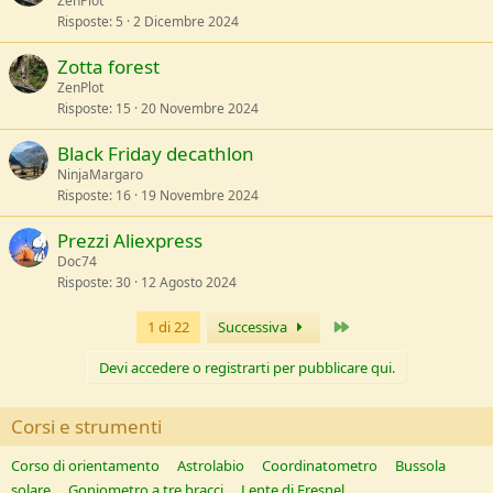
ZenPlot
Risposte
5
2 Dicembre 2024
Zotta forest
ZenPlot
Risposte
15
20 Novembre 2024
Black Friday decathlon
NinjaMargaro
Risposte
16
19 Novembre 2024
Prezzi Aliexpress
Doc74
Risposte
30
12 Agosto 2024
Ultimo
1 di 22
Successiva
Devi accedere o registrarti per pubblicare qui.
Corsi e strumenti
Corso di orientamento
Astrolabio
Coordinatometro
Bussola
solare
Goniometro a tre bracci
Lente di Fresnel