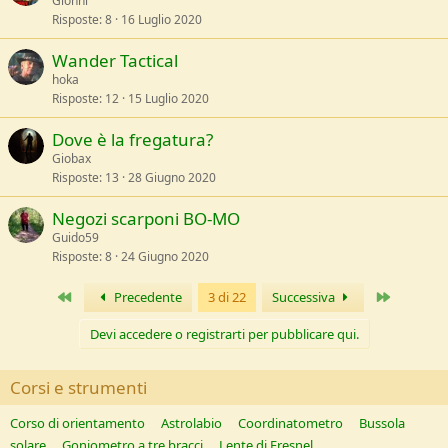
Gionni
Risposte
8
16 Luglio 2020
Wander Tactical
hoka
Risposte
12
15 Luglio 2020
Dove è la fregatura?
Giobax
Risposte
13
28 Giugno 2020
Negozi scarponi BO-MO
Guido59
Risposte
8
24 Giugno 2020
Primo
Ultimo
Precedente
3 di 22
Successiva
Devi accedere o registrarti per pubblicare qui.
Corsi e strumenti
Corso di orientamento
Astrolabio
Coordinatometro
Bussola
solare
Goniometro a tre bracci
Lente di Fresnel