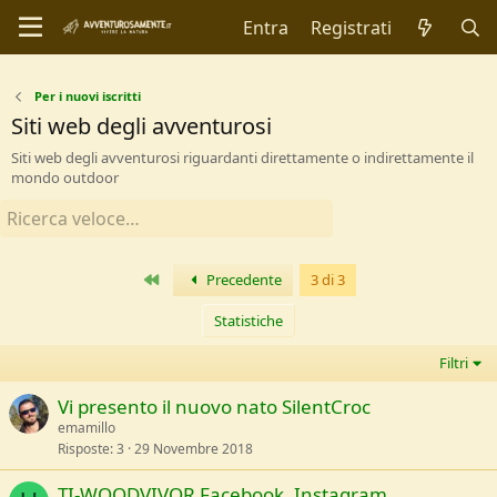
Entra
Registrati
Per i nuovi iscritti
Siti web degli avventurosi
Siti web degli avventurosi riguardanti direttamente o indirettamente il
mondo outdoor
Primo
Precedente
3 di 3
Statistiche
Filtri
Vi presento il nuovo nato SilentCroc
emamillo
Risposte
3
29 Novembre 2018
TI-WOODVIVOR Facebook, Instagram,