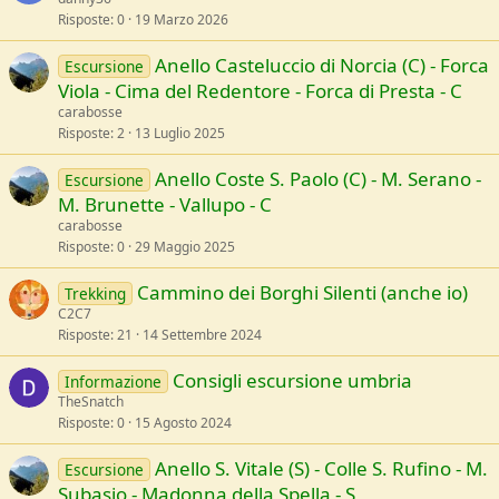
Risposte
0
19 Marzo 2026
Anello Casteluccio di Norcia (C) - Forca
Escursione
Viola - Cima del Redentore - Forca di Presta - C
carabosse
Risposte
2
13 Luglio 2025
Anello Coste S. Paolo (C) - M. Serano -
Escursione
M. Brunette - Vallupo - C
carabosse
Risposte
0
29 Maggio 2025
Cammino dei Borghi Silenti (anche io)
Trekking
C2C7
Risposte
21
14 Settembre 2024
Consigli escursione umbria
Informazione
TheSnatch
Risposte
0
15 Agosto 2024
Anello S. Vitale (S) - Colle S. Rufino - M.
Escursione
Subasio - Madonna della Spella - S