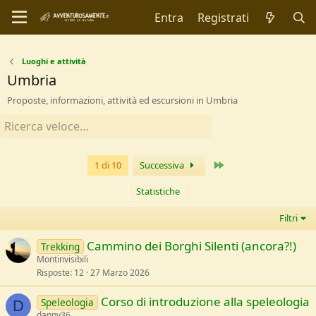
Entra
Registrati
Luoghi e attività
Umbria
Proposte, informazioni, attività ed escursioni in Umbria
Ultimo
1 di 10
Successiva
Statistiche
Filtri
Cammino dei Borghi Silenti (ancora?!)
Trekking
Montinvisibili
Risposte
12
27 Marzo 2026
Corso di introduzione alla speleologia
Speleologia
D
danny36