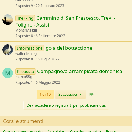
Ouroboros
Risposte
9
20 Febbraio 2023
Cammino di San Frascesco, Trevi -
Trekking
Foligno - Assisi
Montinvisibili
Risposte
8
6 Settembre 2022
gola del bottaccione
Informazione
walterfishing
Risposte
0
16 Luglio 2022
Compagno/a arrampicata domenica
Proposta
M
marco55g
Risposte
1
6 Maggio 2022
Ultimo
1 di 10
Successiva
Devi accedere o registrarti per pubblicare qui.
Corsi e strumenti
Corso di orientamento
Astrolabio
Coordinatometro
Bussola