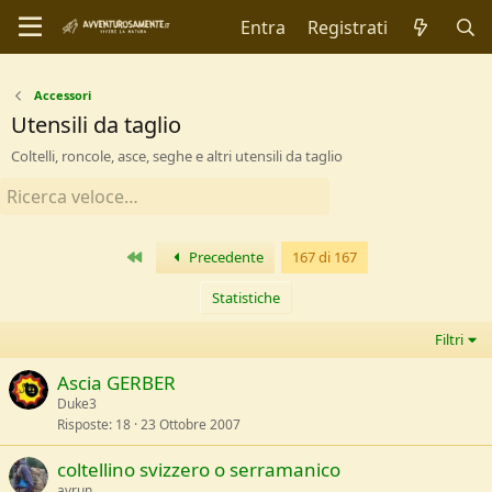
Entra
Registrati
Accessori
Utensili da taglio
Coltelli, roncole, asce, seghe e altri utensili da taglio
Primo
Precedente
167 di 167
Statistiche
Filtri
Ascia GERBER
Duke3
Risposte
18
23 Ottobre 2007
coltellino svizzero o serramanico
avrun