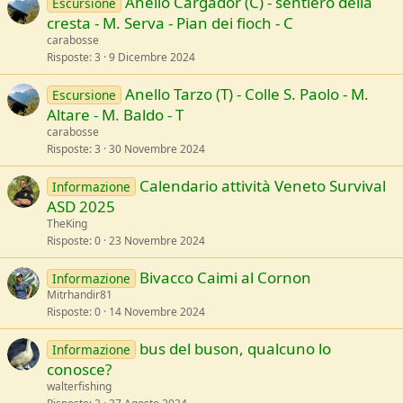
Anello Cargadòr (C) - sentiero della
Escursione
cresta - M. Serva - Pian dei fioch - C
carabosse
Risposte
3
9 Dicembre 2024
Anello Tarzo (T) - Colle S. Paolo - M.
Escursione
Altare - M. Baldo - T
carabosse
Risposte
3
30 Novembre 2024
Calendario attività Veneto Survival
Informazione
ASD 2025
TheKing
Risposte
0
23 Novembre 2024
Bivacco Caimi al Cornon
Informazione
Mitrhandir81
Risposte
0
14 Novembre 2024
bus del buson, qualcuno lo
Informazione
conosce?
walterfishing