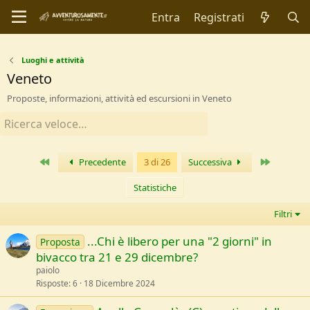
Entra
Registrati
Luoghi e attività
Veneto
Proposte, informazioni, attività ed escursioni in Veneto
Primo
Ultimo
Precedente
3 di 26
Successiva
Statistiche
Filtri
...Chi è libero per una "2 giorni" in
Proposta
bivacco tra 21 e 29 dicembre?
paiolo
Risposte
6
18 Dicembre 2024