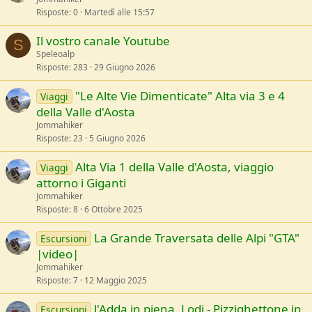
a
Risposte
0
Martedì alle 15:57
t
e
a
Il vostro canale Youtube
S
z
Speleoalp
a
Risposte
283
29 Giugno 2026
"Le Alte Vie Dimenticate" Alta via 3 e 4
Viaggi
della Valle d'Aosta
Jommahiker
Risposte
23
5 Giugno 2026
Alta Via 1 della Valle d'Aosta, viaggio
Viaggi
attorno i Giganti
Jommahiker
Risposte
8
6 Ottobre 2025
La Grande Traversata delle Alpi "GTA"
Escursioni
|video|
Jommahiker
Risposte
7
12 Maggio 2025
l'Adda in piena. Lodi - Pizzighettone in
Escursioni