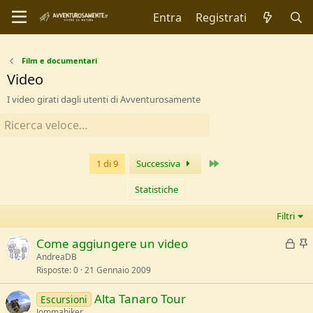
Entra
Registrati
Film e documentari
Video
I video girati dagli utenti di Avventurosamente
Ultimo
1 di 9
Successiva
Statistiche
Filtri
B
I
Come aggiungere un video
l
AndreaDB
Risposte
0
21 Gennaio 2009
o
e
c
v
Alta Tanaro Tour
Escursioni
c
i
Jommahiker