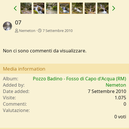
07
Nemeton
7 Settembre 2010
Non ci sono commenti da visualizzare.
Media information
Album
Pozzo Badino - Fosso di Capo d'Acqua (RM)
Added by
Nemeton
Date added
7 Settembre 2010
Visite
1.075
Commenti
0
0
Valutazione
,
0 voti
0
0