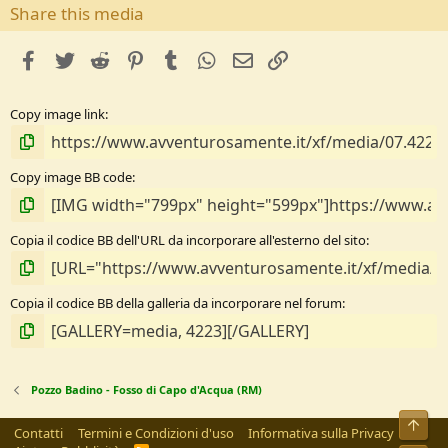
s
Share this media
t
e
facebook
Twitter
Reddit
Pinterest
Tumblr
WhatsApp
e-mail
Link
l
l
e
Copy image link
/
a
Copy image BB code
Copia il codice BB dell'URL da incorporare all'esterno del sito
Copia il codice BB della galleria da incorporare nel forum
Pozzo Badino - Fosso di Capo d'Acqua (RM)
Alto
Contatti
Termini e Condizioni d'uso
Informativa sulla Privacy