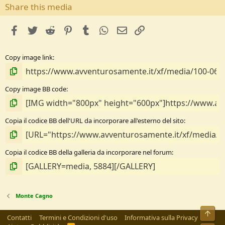
s
Share this media
t
e
facebook
Twitter
Reddit
Pinterest
Tumblr
WhatsApp
e-mail
Link
l
l
e
Copy image link
/
a
Copy image BB code
Copia il codice BB dell'URL da incorporare all'esterno del sito
Copia il codice BB della galleria da incorporare nel forum
Monte Cagno
Alto
Contatti
Termini e Condizioni d'uso
Informativa sulla Privacy