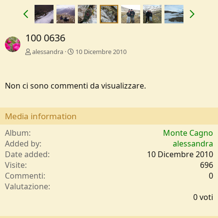
100 0636
alessandra
10 Dicembre 2010
Non ci sono commenti da visualizzare.
Media information
Album
Monte Cagno
Added by
alessandra
Date added
10 Dicembre 2010
Visite
696
Commenti
0
0
Valutazione
,
0 voti
0
0