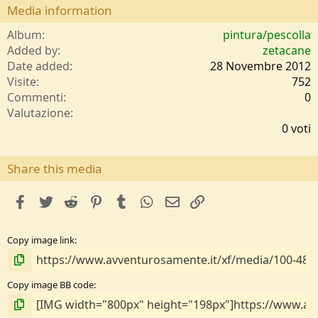
Media information
Album
pintura/pescolla
Added by
zetacane
Date added
28 Novembre 2012
Visite
752
Commenti
0
0
Valutazione
,
0 voti
0
0
s
Share this media
t
e
facebook
Twitter
Reddit
Pinterest
Tumblr
WhatsApp
e-mail
Link
l
l
e
Copy image link
/
a
Copy image BB code