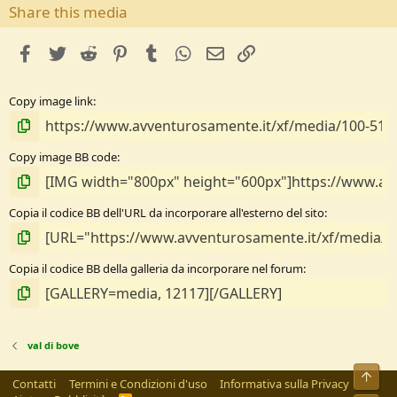
s
Share this media
t
e
facebook
Twitter
Reddit
Pinterest
Tumblr
WhatsApp
e-mail
Link
l
l
e
Copy image link
/
a
Copy image BB code
Copia il codice BB dell'URL da incorporare all'esterno del sito
Copia il codice BB della galleria da incorporare nel forum
val di bove
Alto
Contatti
Termini e Condizioni d'uso
Informativa sulla Privacy