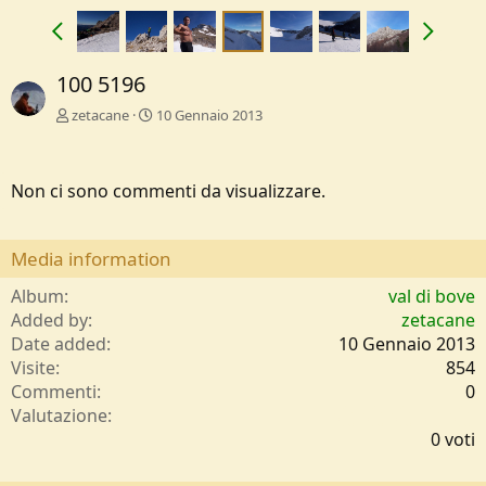
100 5196
zetacane
10 Gennaio 2013
Non ci sono commenti da visualizzare.
Media information
Album
val di bove
Added by
zetacane
Date added
10 Gennaio 2013
Visite
854
Commenti
0
0
Valutazione
,
0 voti
0
0