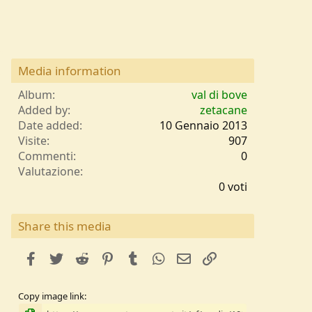
Media information
Album
val di bove
Added by
zetacane
Date added
10 Gennaio 2013
Visite
907
Commenti
0
0
Valutazione
,
0 voti
0
0
s
Share this media
t
e
facebook
Twitter
Reddit
Pinterest
Tumblr
WhatsApp
e-mail
Link
l
l
e
Copy image link
/