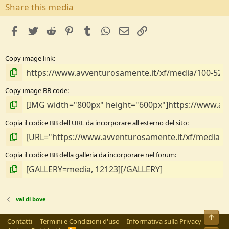
s
Share this media
t
e
facebook
Twitter
Reddit
Pinterest
Tumblr
WhatsApp
e-mail
Link
l
l
e
Copy image link
/
a
Copy image BB code
Copia il codice BB dell'URL da incorporare all'esterno del sito
Copia il codice BB della galleria da incorporare nel forum
val di bove
Alto
Contatti
Termini e Condizioni d'uso
Informativa sulla Privacy