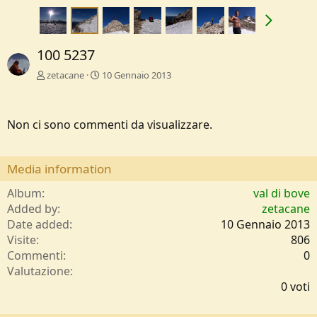
100 5237
zetacane
10 Gennaio 2013
Non ci sono commenti da visualizzare.
Media information
Album
val di bove
Added by
zetacane
Date added
10 Gennaio 2013
Visite
806
Commenti
0
0
Valutazione
,
0 voti
0
0