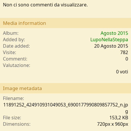
Non ci sono commenti da visualizzare.
Media information
Album
Agosto 2015
Added by
LupoNellaSteppa
Date added
20 Agosto 2015
Visite
782
Commenti
0
0
Valutazione
,
0 voti
0
0
s
Image metadata
t
e
Filename
l
11891252_424910931049053_6900177990809857752_n.jp
l
g
e
File size
153,2 KB
/
Dimensions
720px x 960px
a