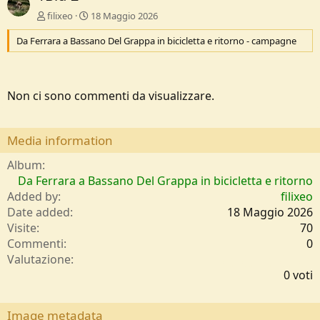
filixeo
18 Maggio 2026
Da Ferrara a Bassano Del Grappa in bicicletta e ritorno - campagne
Non ci sono commenti da visualizzare.
Media information
Album
Da Ferrara a Bassano Del Grappa in bicicletta e ritorno
Added by
filixeo
Date added
18 Maggio 2026
Visite
70
Commenti
0
0
Valutazione
,
0 voti
0
0
s
Image metadata