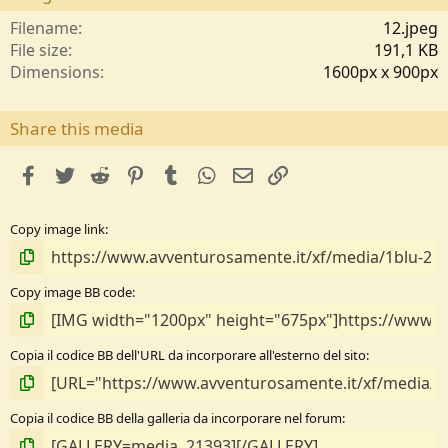
t
e
Filename
12.jpeg
l
File size
191,1 KB
l
Dimensions
1600px x 900px
e
/
a
Share this media
facebook
Twitter
Reddit
Pinterest
Tumblr
WhatsApp
e-mail
Link
Copy image link
Copy image BB code
Copia il codice BB dell'URL da incorporare all'esterno del sito
Copia il codice BB della galleria da incorporare nel forum