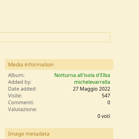
Media information
Album
Notturna all'isola d'Elba
Added by
michelevarrella
Date added
27 Maggio 2022
Visite
547
Commenti
0
0
Valutazione
,
0 voti
0
0
s
Image metadata
t