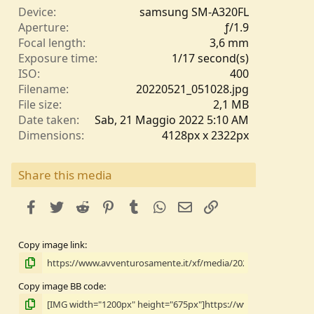
e
Device
samsung SM-A320FL
l
Aperture
ƒ/1.9
l
Focal length
3,6 mm
e
Exposure time
1/17 second(s)
/
ISO
400
a
Filename
20220521_051028.jpg
File size
2,1 MB
Date taken
Sab, 21 Maggio 2022 5:10 AM
Dimensions
4128px x 2322px
Share this media
facebook
Twitter
Reddit
Pinterest
Tumblr
WhatsApp
e-mail
Link
Copy image link
Copy image BB code