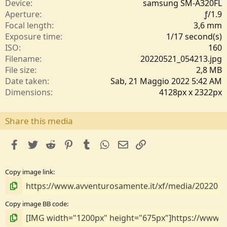
e
Device
samsung SM-A320FL
l
Aperture
ƒ/1.9
l
Focal length
3,6 mm
e
Exposure time
1/17 second(s)
/
ISO
160
a
Filename
20220521_054213.jpg
File size
2,8 MB
Date taken
Sab, 21 Maggio 2022 5:42 AM
Dimensions
4128px x 2322px
Share this media
facebook
Twitter
Reddit
Pinterest
Tumblr
WhatsApp
e-mail
Link
Copy image link
Copy image BB code