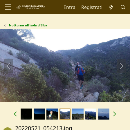
Entra
Registrati
Notturna all'isola d'Elba
20220521_054213.jpg