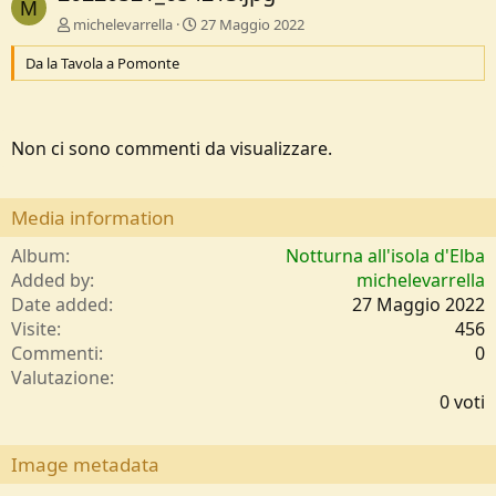
M
michelevarrella
27 Maggio 2022
Da la Tavola a Pomonte
Non ci sono commenti da visualizzare.
Media information
Album
Notturna all'isola d'Elba
Added by
michelevarrella
Date added
27 Maggio 2022
Visite
456
Commenti
0
0
Valutazione
,
0 voti
0
0
s
Image metadata
t