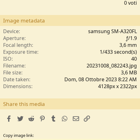
,
0 voti
0
0
s
Image metadata
t
e
Device
samsung SM-A320FL
l
Aperture
ƒ/1.9
l
Focal length
3,6 mm
e
Exposure time
1/433 second(s)
/
ISO
40
a
Filename
20231008_082243.jpg
File size
3,6 MB
Date taken
Dom, 08 Ottobre 2023 8:22 AM
Dimensions
4128px x 2322px
Share this media
facebook
Twitter
Reddit
Pinterest
Tumblr
WhatsApp
e-mail
Link
Copy image link