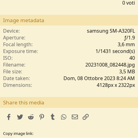
,
0 voti
0
0
s
Image metadata
t
e
Device
samsung SM-A320FL
l
Aperture
ƒ/1.9
l
Focal length
3,6 mm
e
Exposure time
1/1431 second(s)
/
ISO
40
a
Filename
20231008_082448.jpg
File size
3,5 MB
Date taken
Dom, 08 Ottobre 2023 8:24 AM
Dimensions
4128px x 2322px
Share this media
facebook
Twitter
Reddit
Pinterest
Tumblr
WhatsApp
e-mail
Link
Copy image link