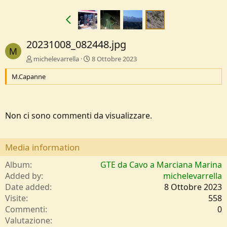
20231008_082448.jpg
M
michelevarrella
8 Ottobre 2023
M.Capanne
Non ci sono commenti da visualizzare.
Media information
Album
GTE da Cavo a Marciana Marina
Added by
michelevarrella
Date added
8 Ottobre 2023
Visite
558
Commenti
0
0
Valutazione