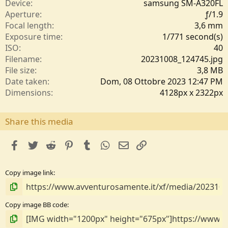
e
Device
samsung SM-A320FL
l
Aperture
ƒ/1.9
l
Focal length
3,6 mm
e
Exposure time
1/771 second(s)
/
ISO
40
a
Filename
20231008_124745.jpg
File size
3,8 MB
Date taken
Dom, 08 Ottobre 2023 12:47 PM
Dimensions
4128px x 2322px
Share this media
facebook
Twitter
Reddit
Pinterest
Tumblr
WhatsApp
e-mail
Link
Copy image link
Copy image BB code