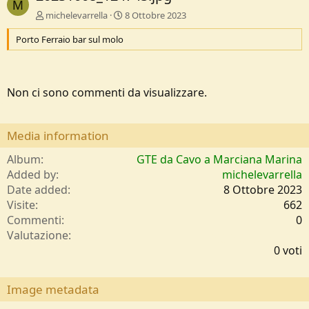
M
michelevarrella
8 Ottobre 2023
Porto Ferraio bar sul molo
Non ci sono commenti da visualizzare.
Media information
Album
GTE da Cavo a Marciana Marina
Added by
michelevarrella
Date added
8 Ottobre 2023
Visite
662
Commenti
0
0
Valutazione
,
0 voti
0
0
s
Image metadata
t