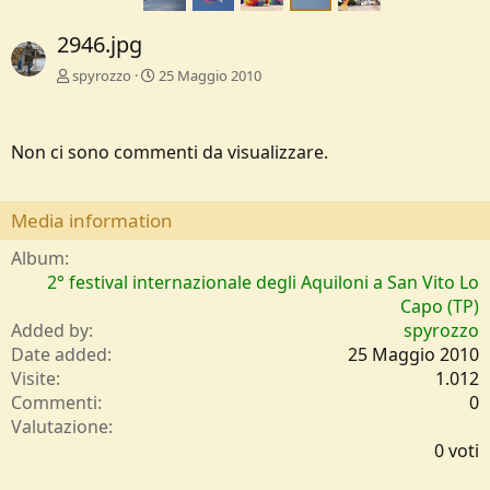
2946.jpg
spyrozzo
25 Maggio 2010
Non ci sono commenti da visualizzare.
Media information
Album
2° festival internazionale degli Aquiloni a San Vito Lo
Capo (TP)
Added by
spyrozzo
Date added
25 Maggio 2010
Visite
1.012
Commenti
0
0
Valutazione
,
0 voti
0
0