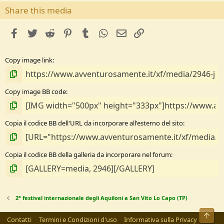
s
Share this media
t
e
facebook
Twitter
Reddit
Pinterest
Tumblr
WhatsApp
e-mail
Link
l
l
e
Copy image link
/
a
Copy image BB code
Copia il codice BB dell'URL da incorporare all'esterno del sito
Copia il codice BB della galleria da incorporare nel forum
2° festival internazionale degli Aquiloni a San Vito Lo Capo (TP)
Alto
Contatti
Termini e Condizioni d'uso
Informativa sulla Privacy