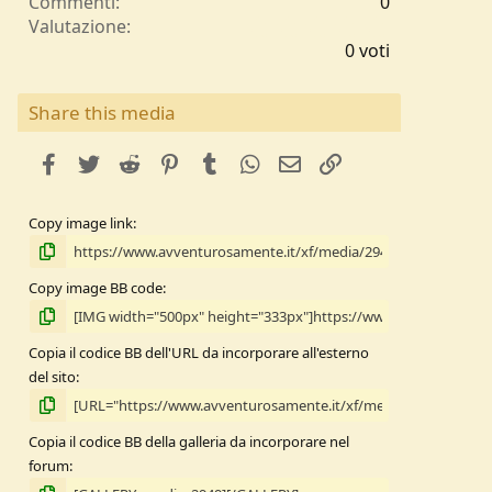
Commenti
0
0
Valutazione
,
0 voti
0
0
s
Share this media
t
e
facebook
Twitter
Reddit
Pinterest
Tumblr
WhatsApp
e-mail
Link
l
l
e
Copy image link
/
a
Copy image BB code
Copia il codice BB dell'URL da incorporare all'esterno
del sito
Copia il codice BB della galleria da incorporare nel
forum