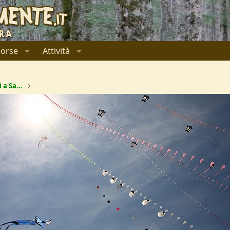
sorse
Attività
2° festival internazionale degli Aquiloni a San Vito Lo Capo (TP)