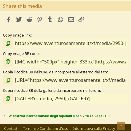
s
Share this media
t
e
facebook
Twitter
Reddit
Pinterest
Tumblr
WhatsApp
e-mail
Link
l
l
e
Copy image link
/
a
Copy image BB code
Copia il codice BB dell'URL da incorporare all'esterno del sito
Copia il codice BB della galleria da incorporare nel forum
2° festival internazionale degli Aquiloni a San Vito Lo Capo (TP)
Alto
Contatti
Termini e Condizioni d'uso
Informativa sulla Privacy