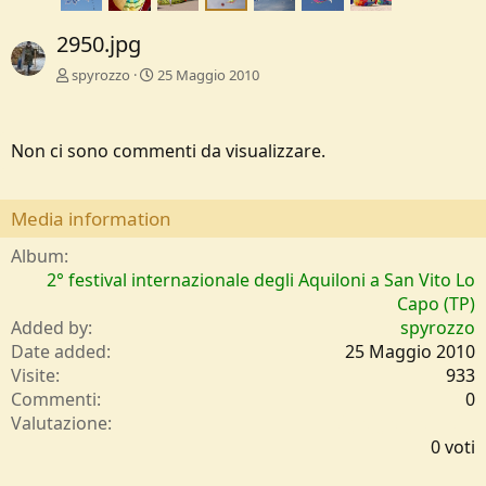
2950.jpg
spyrozzo
25 Maggio 2010
Non ci sono commenti da visualizzare.
Media information
Album
2° festival internazionale degli Aquiloni a San Vito Lo
Capo (TP)
Added by
spyrozzo
Date added
25 Maggio 2010
Visite
933
Commenti
0
0
Valutazione
,
0 voti
0
0