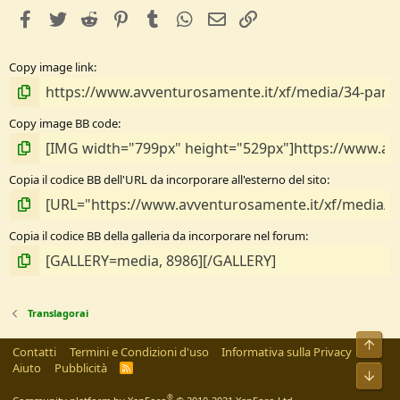
e
facebook
Twitter
Reddit
Pinterest
Tumblr
WhatsApp
e-mail
Link
l
l
e
Copy image link
/
a
Copy image BB code
Copia il codice BB dell'URL da incorporare all'esterno del sito
Copia il codice BB della galleria da incorporare nel forum
Translagorai
Alto
Contatti
Termini e Condizioni d'uso
Informativa sulla Privacy
Aiuto
Pubblicità
R
Bass
S
S
®