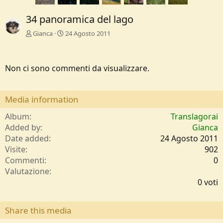
34 panoramica del lago
Gianca
24 Agosto 2011
Non ci sono commenti da visualizzare.
Media information
Album
Translagorai
Added by
Gianca
Date added
24 Agosto 2011
Visite
902
Commenti
0
0
Valutazione
,
0 voti
0
0
s
Share this media
t