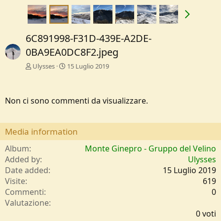
6C891998-F31D-439E-A2DE-
0BA9EA0DC8F2.jpeg
Ulysses
15 Luglio 2019
Non ci sono commenti da visualizzare.
Media information
Album
Monte Ginepro - Gruppo del Velino
Added by
Ulysses
Date added
15 Luglio 2019
Visite
619
Commenti
0
0
Valutazione
,
0 voti