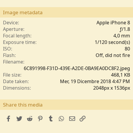
0
0
s
Image metadata
t
e
Device
Apple iPhone 8
l
Aperture
ƒ/1.8
l
Focal length
4,0 mm
e
Exposure time
1/120 second(s)
/
ISO
80
a
Flash
Off, did not fire
Filename
6C891998-F31D-439E-A2DE-0BA9EA0DC8F2.jpeg
File size
468,1 KB
Date taken
Mer, 19 Dicembre 2018 4:47 PM
Dimensions
2048px x 1536px
Share this media
facebook
Twitter
Reddit
Pinterest
Tumblr
WhatsApp
e-mail
Link