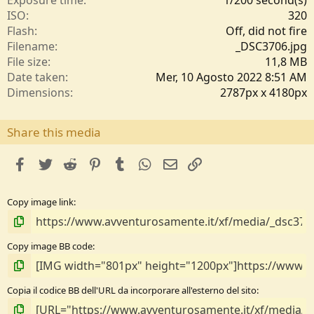
/
ISO
320
a
Flash
Off, did not fire
Filename
_DSC3706.jpg
File size
11,8 MB
Date taken
Mer, 10 Agosto 2022 8:51 AM
Dimensions
2787px x 4180px
Share this media
facebook
Twitter
Reddit
Pinterest
Tumblr
WhatsApp
e-mail
Link
Copy image link
Copy image BB code
Copia il codice BB dell'URL da incorporare all'esterno del sito