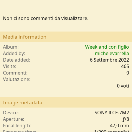
Non ci sono commenti da visualizzare.
Media information
Album
Week and con figlio
Added by
michelevarrella
Date added
6 Settembre 2022
Visite
465
Commenti
0
0
Valutazione
,
0 voti
0
0
s
Image metadata
t
e
Device
SONY ILCE-7M2
l
Aperture
ƒ/8
l
Focal length
47,0 mm
e
Exposure time
1/200 second(s)