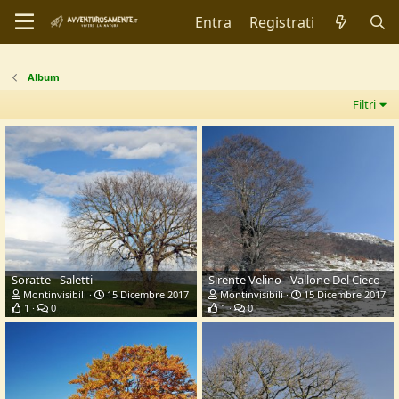
Entra
Registrati
Album
Filtri
Soratte - Saletti
Sirente Velino - Vallone Del Cieco
Montinvisibili
15 Dicembre 2017
Montinvisibili
15 Dicembre 2017
1
0
1
0