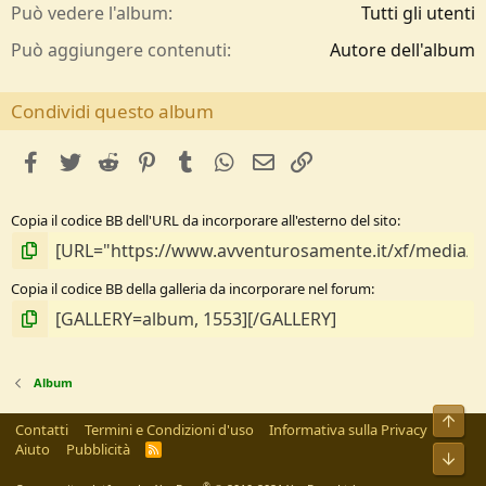
/
Può vedere l'album
Tutti gli utenti
a
Può aggiungere contenuti
Autore dell'album
Condividi questo album
facebook
Twitter
Reddit
Pinterest
Tumblr
WhatsApp
e-mail
Link
Copia il codice BB dell'URL da incorporare all'esterno del sito
Copia il codice BB della galleria da incorporare nel forum
Album
Alto
Contatti
Termini e Condizioni d'uso
Informativa sulla Privacy
Aiuto
Pubblicità
R
Bass
S
S
®