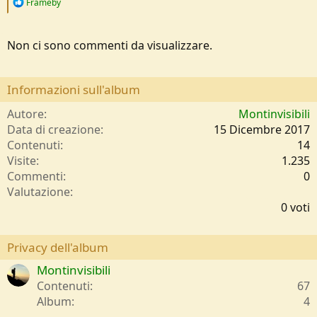
R
Frameby
e
a
c
Non ci sono commenti da visualizzare.
t
i
o
n
Informazioni sull'album
s
:
Autore
Montinvisibili
Data di creazione
15 Dicembre 2017
Contenuti
14
Visite
1.235
Commenti
0
0
Valutazione
,
0 voti
0
0
s
Privacy dell'album
t
Montinvisibili
e
l
Contenuti
67
l
Album
4
e