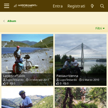
Entra
Registrati
Album
Filtri
Lago Scaffaiolo
Passau>Vienna
LupoTestardo
3 Febbraio 2011
LupoTestardo
6 Marzo 2010
0
0
0
0