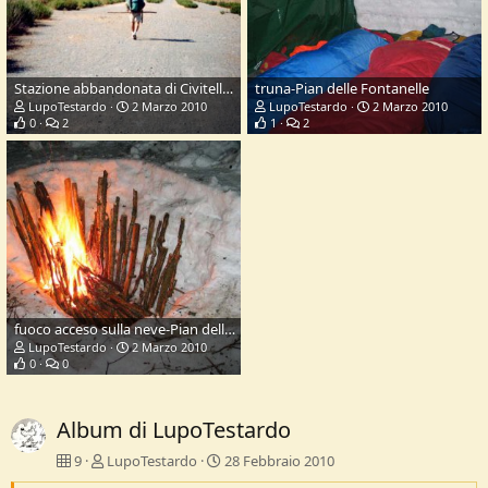
Stazione abbandonata di Civitella Cesi
truna-Pian delle Fontanelle
LupoTestardo
2 Marzo 2010
LupoTestardo
2 Marzo 2010
0
2
1
2
fuoco acceso sulla neve-Pian delle Fontanelle
LupoTestardo
2 Marzo 2010
0
0
Album di LupoTestardo
9
LupoTestardo
28 Febbraio 2010