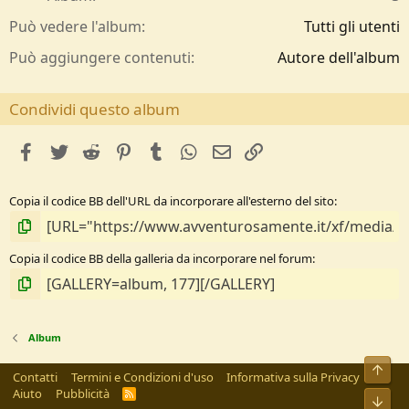
e
/
Può vedere l'album
Tutti gli utenti
a
Può aggiungere contenuti
Autore dell'album
Condividi questo album
facebook
Twitter
Reddit
Pinterest
Tumblr
WhatsApp
e-mail
Link
Copia il codice BB dell'URL da incorporare all'esterno del sito
Copia il codice BB della galleria da incorporare nel forum
Album
Alto
Contatti
Termini e Condizioni d'uso
Informativa sulla Privacy
Aiuto
Pubblicità
R
Bass
S