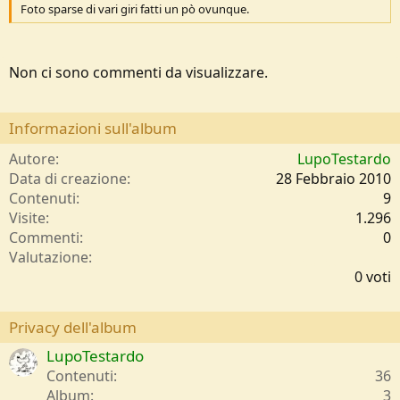
Foto sparse di vari giri fatti un pò ovunque.
Non ci sono commenti da visualizzare.
Informazioni sull'album
Autore
LupoTestardo
Data di creazione
28 Febbraio 2010
Contenuti
9
Visite
1.296
Commenti
0
0
Valutazione
,
0 voti
0
0
s
Privacy dell'album
t
LupoTestardo
e
l
Contenuti
36
l
Album
3