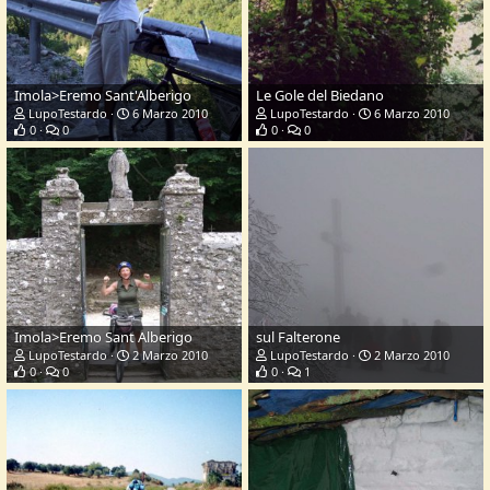
Imola>Eremo Sant'Alberigo
Le Gole del Biedano
LupoTestardo
6 Marzo 2010
LupoTestardo
6 Marzo 2010
0
0
0
0
Imola>Eremo Sant Alberigo
sul Falterone
LupoTestardo
2 Marzo 2010
LupoTestardo
2 Marzo 2010
0
0
0
1