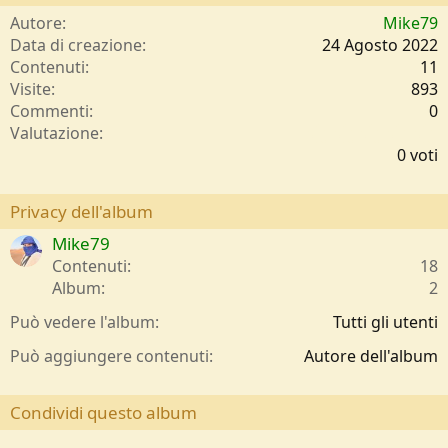
Autore
Mike79
Data di creazione
24 Agosto 2022
Contenuti
11
Visite
893
Commenti
0
0
Valutazione
,
0 voti
0
0
s
Privacy dell'album
t
Mike79
e
l
Contenuti
18
l
Album
2
e
/
Può vedere l'album
Tutti gli utenti
a
Può aggiungere contenuti
Autore dell'album
Condividi questo album