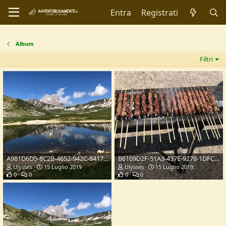
Entra
Registrati
Album
Filtri
A981D6D5-8C2B-4652-942C-8417D6A03747.jpeg
B6109D2F-51A3-437E-9278-1DFCFDDF40AC.jpeg
Ulysses
15 Luglio 2019
Ulysses
15 Luglio 2019
0
0
0
0