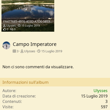
FA477685-4916-403D-A7D0-58532DA49F7F.jpeg
Ulysses
15 Luglio 2019
0
0
Campo Imperatore
3
Ulysses
15 Luglio 2019
Non ci sono commenti da visualizzare.
Informazioni sull'album
Autore
Ulysses
Data di creazione
15 Luglio 2019
Contenuti
3
Visite
597