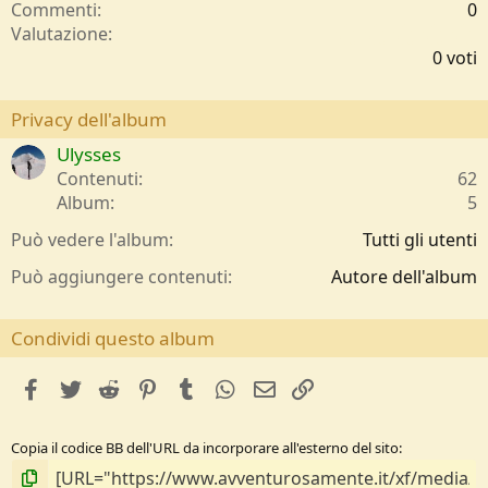
Commenti
0
0
Valutazione
,
0 voti
0
0
s
Privacy dell'album
t
Ulysses
e
l
Contenuti
62
l
Album
5
e
/
Può vedere l'album
Tutti gli utenti
a
Può aggiungere contenuti
Autore dell'album
Condividi questo album
facebook
Twitter
Reddit
Pinterest
Tumblr
WhatsApp
e-mail
Link
Copia il codice BB dell'URL da incorporare all'esterno del sito