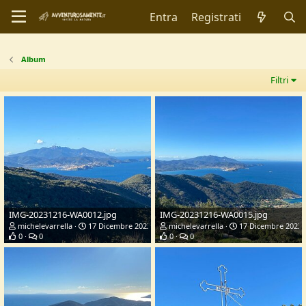
Entra
Registrati
Album
Filtri
IMG-20231216-WA0012.jpg
IMG-20231216-WA0015.jpg
michelevarrella
17 Dicembre 2023
michelevarrella
17 Dicembre 2023
0
0
0
0