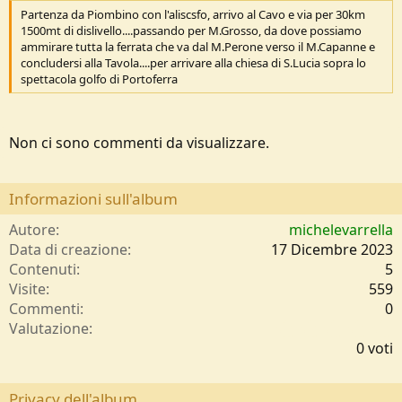
Partenza da Piombino con l'aliscsfo, arrivo al Cavo e via per 30km
1500mt di dislivello....passando per M.Grosso, da dove possiamo
ammirare tutta la ferrata che va dal M.Perone verso il M.Capanne e
concludersi alla Tavola....per arrivare alla chiesa di S.Lucia sopra lo
spettacola golfo di Portoferra
Non ci sono commenti da visualizzare.
Informazioni sull'album
Autore
michelevarrella
Data di creazione
17 Dicembre 2023
Contenuti
5
Visite
559
Commenti
0
0
Valutazione
,
0 voti
0
0
s
Privacy dell'album