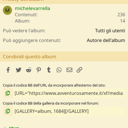
t
michelevarrella
e
M
l
Contenuti
236
l
Album
14
e
/
Può vedere l'album
Tutti gli utenti
a
Può aggiungere contenuti
Autore dell'album
Condividi questo album
facebook
Twitter
Reddit
Pinterest
Tumblr
WhatsApp
e-mail
Link
Copia il codice BB dell'URL da incorporare all'esterno del sito
Copia il codice BB della galleria da incorporare nel forum
Album