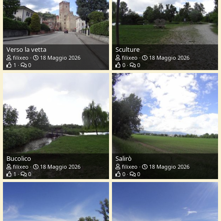
Verso la vetta
Sculture
filixeo
18 Maggio 2026
filixeo
18 Maggio 2026
1
0
0
0
Bucolico
Salirò
filixeo
18 Maggio 2026
filixeo
18 Maggio 2026
1
0
0
0