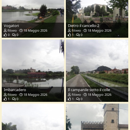
Vogatori
Dietro il cancello-2
filixeo
18 Maggio 2026
filixeo
18 Maggio 2026
0
0
1
0
Imbarcadero
Il campanile sotto il colle
filixeo
18 Maggio 2026
filixeo
18 Maggio 2026
1
0
1
0