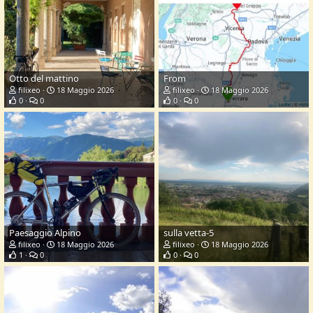
Otto del mattino
From
filixeo
18 Maggio 2026
filixeo
18 Maggio 2026
0
0
0
0
Paesaggio Alpino
sulla vetta-5
filixeo
18 Maggio 2026
filixeo
18 Maggio 2026
1
0
0
0