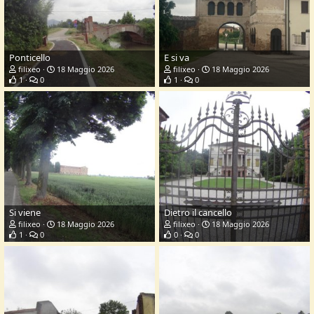
Ponticello
E si va
filixeo
18 Maggio 2026
filixeo
18 Maggio 2026
1
0
1
0
Si viene
Dietro il cancello
filixeo
18 Maggio 2026
filixeo
18 Maggio 2026
1
0
0
0