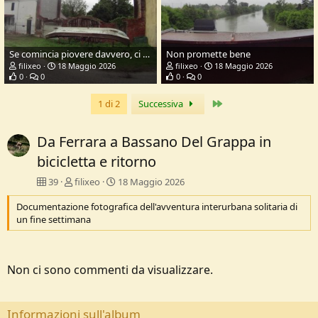
Se comincia piovere davvero, ci penso
Non promette bene
filixeo
18 Maggio 2026
filixeo
18 Maggio 2026
0
0
0
0
Ultimo
1 di 2
Successiva
Da Ferrara a Bassano Del Grappa in
bicicletta e ritorno
39
filixeo
18 Maggio 2026
Documentazione fotografica dell'avventura interurbana solitaria di
un fine settimana
Non ci sono commenti da visualizzare.
Informazioni sull'album