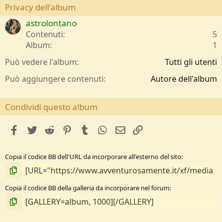
s
Privacy dell'album
t
astrolontano
e
l
Contenuti
5
l
Album
1
e
/
Può vedere l'album
Tutti gli utenti
a
Può aggiungere contenuti
Autore dell'album
Condividi questo album
facebook
Twitter
Reddit
Pinterest
Tumblr
WhatsApp
e-mail
Link
Copia il codice BB dell'URL da incorporare all'esterno del sito
Copia il codice BB della galleria da incorporare nel forum