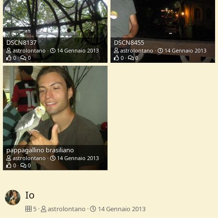
DSCN8137
DSCN8455
astrolontano
14 Gennaio 2013
astrolontano
14 Gennaio 2013
0
0
0
0
pappagallino brasiliano
astrolontano
14 Gennaio 2013
0
0
Io
5
astrolontano
14 Gennaio 2013