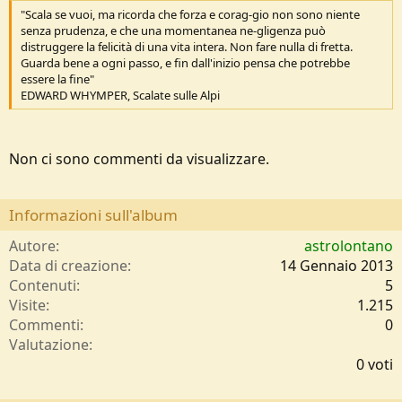
"Scala se vuoi, ma ricorda che forza e corag-gio non sono niente
senza prudenza, e che una momentanea ne-gligenza può
distruggere la felicità di una vita intera. Non fare nulla di fretta.
Guarda bene a ogni passo, e fin dall'inizio pensa che potrebbe
essere la fine"
EDWARD WHYMPER, Scalate sulle Alpi
Non ci sono commenti da visualizzare.
Informazioni sull'album
Autore
astrolontano
Data di creazione
14 Gennaio 2013
Contenuti
5
Visite
1.215
Commenti
0
0
Valutazione
,
0 voti
0
0