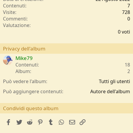
Contenuti
7
Visite
728
Commenti
0
0
Valutazione
,
0 voti
0
0
s
Privacy dell'album
t
Mike79
e
l
Contenuti
18
l
Album
2
e
/
Può vedere l'album
Tutti gli utenti
a
Può aggiungere contenuti
Autore dell'album
Condividi questo album
facebook
Twitter
Reddit
Pinterest
Tumblr
WhatsApp
e-mail
Link