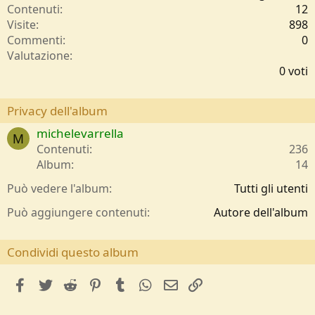
Contenuti
12
Visite
898
Commenti
0
0
Valutazione
,
0 voti
0
0
s
Privacy dell'album
t
michelevarrella
e
M
l
Contenuti
236
l
Album
14
e
/
Può vedere l'album
Tutti gli utenti
a
Può aggiungere contenuti
Autore dell'album
Condividi questo album
facebook
Twitter
Reddit
Pinterest
Tumblr
WhatsApp
e-mail
Link