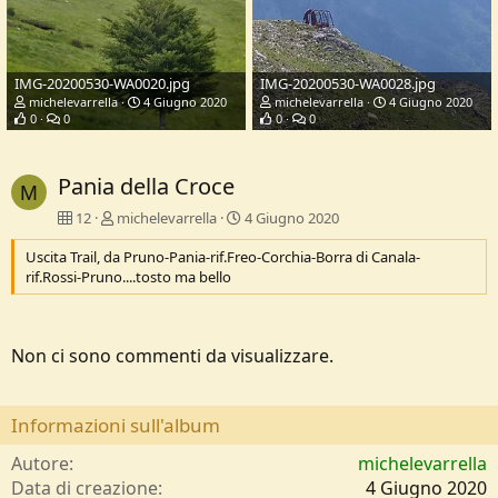
IMG-20200530-WA0020.jpg
IMG-20200530-WA0028.jpg
michelevarrella
4 Giugno 2020
michelevarrella
4 Giugno 2020
0
0
0
0
Pania della Croce
M
12
michelevarrella
4 Giugno 2020
Uscita Trail, da Pruno-Pania-rif.Freo-Corchia-Borra di Canala-
rif.Rossi-Pruno....tosto ma bello
Non ci sono commenti da visualizzare.
Informazioni sull'album
Autore
michelevarrella
Data di creazione
4 Giugno 2020