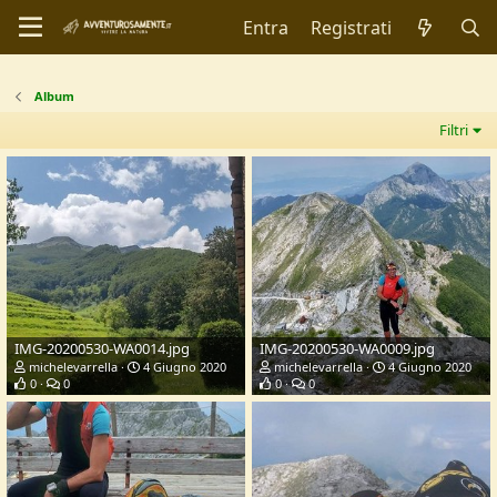
Entra
Registrati
Album
Filtri
IMG-20200530-WA0014.jpg
IMG-20200530-WA0009.jpg
michelevarrella
4 Giugno 2020
michelevarrella
4 Giugno 2020
0
0
0
0