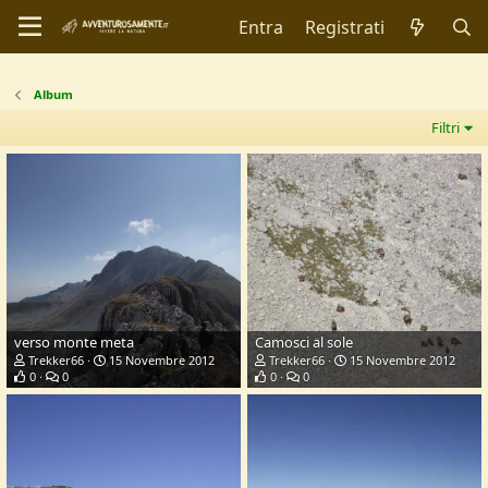
Entra
Registrati
Album
Filtri
verso monte meta
Camosci al sole
Trekker66
15 Novembre 2012
Trekker66
15 Novembre 2012
0
0
0
0