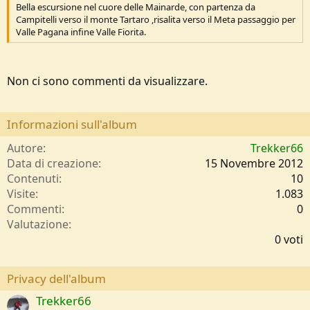
Bella escursione nel cuore delle Mainarde, con partenza da
Campitelli verso il monte Tartaro ,risalita verso il Meta passaggio per
Valle Pagana infine Valle Fiorita.
Non ci sono commenti da visualizzare.
Informazioni sull'album
Autore
Trekker66
Data di creazione
15 Novembre 2012
Contenuti
10
Visite
1.083
Commenti
0
0
Valutazione
,
0 voti
0
0
s
Privacy dell'album
t
Trekker66
e