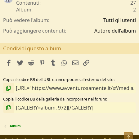
l
Contenuti
27
l
Album
2
e
/
Può vedere l'album
Tutti gli utenti
a
Può aggiungere contenuti
Autore dell'album
Condividi questo album
facebook
Twitter
Reddit
Pinterest
Tumblr
WhatsApp
e-mail
Link
Copia il codice BB dell'URL da incorporare all'esterno del sito
Copia il codice BB della galleria da incorporare nel forum
Album
Alto