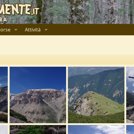
sorse
Attività
IMGP2363.JPG
IMGP2361.JPG
IM
019
Ulysses
29 Novembre 2019
Ulysses
29 Novembre 2019
U