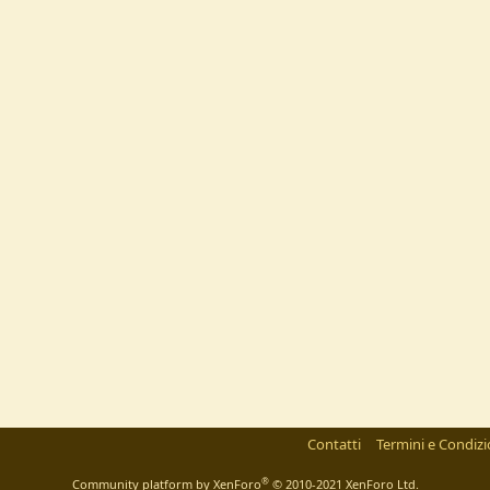
Contatti
Termini e Condizi
®
Community platform by XenForo
© 2010-2021 XenForo Ltd.