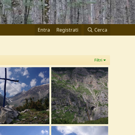
Entra
Registrati
Cerca
Filtri
GP2354.JPG
IMGP2346.JPG
lysses
29 Novembre 2019
Ulysses
29 Novembre 2019