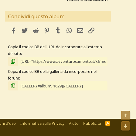
Condividi questo album
facebook
Twitter
Reddit
Pinterest
Tumblr
WhatsApp
e-mail
Link
Copia il codice BB dell'URL da incorporare all'esterno
del sito
Copia il codice BB della galleria da incorporare nel
forum
Alto
oni d'uso
Informativa sulla Privacy
Aiuto
Pubblicità
R
Bass
S
S