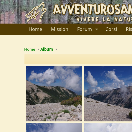
Home
Mission
Forum
Corsi
Ri
Home
Album
IMGP2373.JPG
IMGP2372.JPG
Ulysses
29 Novembre 2019
Ulysses
29 Novembre 2