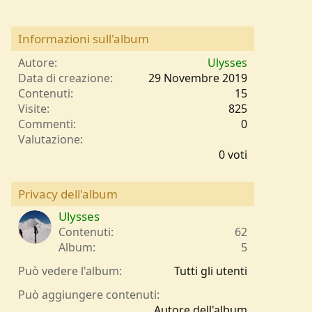
Informazioni sull'album
Autore
Ulysses
Data di creazione
29 Novembre 2019
Contenuti
15
Visite
825
Commenti
0
0
Valutazione
,
0 voti
0
0
s
Privacy dell'album
t
Ulysses
e
l
Contenuti
62
l
Album
5
e
/
Può vedere l'album
Tutti gli utenti
a
Può aggiungere contenuti
Autore dell'album