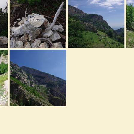
0
0
0
0
IMGP2318.JPG
IMGP2300.JPG
IM
019
Ulysses
29 Novembre 2019
Ulysses
29 Novembre 2019
U
1
0
0
0
IMGP2266.JPG
019
Ulysses
29 Novembre 2019
0
0