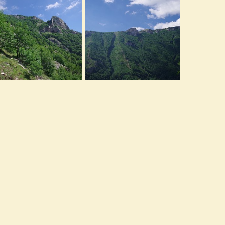
0
0
0
0
GP2290.JPG
IMGP2285.JPG
lysses
29 Novembre 2019
Ulysses
29 Novembre 2019
0
0
0
0