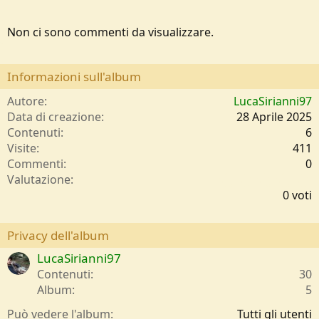
Non ci sono commenti da visualizzare.
Informazioni sull'album
Autore
LucaSirianni97
Data di creazione
28 Aprile 2025
Contenuti
6
Visite
411
Commenti
0
0
Valutazione
,
0 voti
0
0
s
Privacy dell'album
t
LucaSirianni97
e
l
Contenuti
30
l
Album
5
e
/
Può vedere l'album
Tutti gli utenti