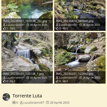
IMG_20230411_183538_761.jpg
IMG_20230410_065845.jpg
LucaSirianni97
28 Aprile 2025
LucaSirianni97
28 Aprile 2025
1
0
0
0
IMG_20230331_133138_1.jpg
IMG_20230331_122842.jpg
LucaSirianni97
28 Aprile 2025
LucaSirianni97
28 Aprile 2025
0
0
0
0
Torrente Luta
6
LucaSirianni97
28 Aprile 2025