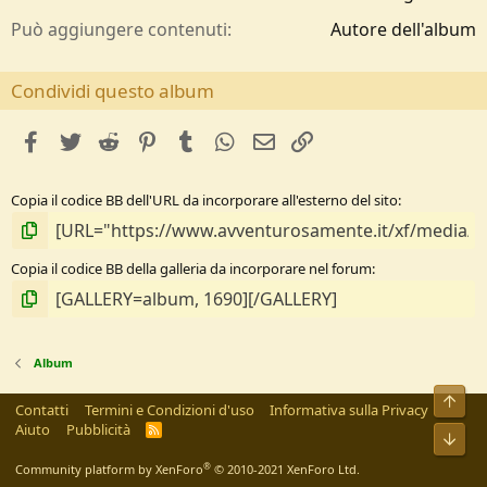
a
Può aggiungere contenuti
Autore dell'album
Condividi questo album
facebook
Twitter
Reddit
Pinterest
Tumblr
WhatsApp
e-mail
Link
Copia il codice BB dell'URL da incorporare all'esterno del sito
Copia il codice BB della galleria da incorporare nel forum
Album
Alto
Contatti
Termini e Condizioni d'uso
Informativa sulla Privacy
Aiuto
Pubblicità
R
Bass
S
S
®
Community platform by XenForo
© 2010-2021 XenForo Ltd.