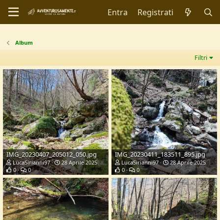
Entra
Registrati
Album
Filtri
IMG_20230407_205012_050.jpg
IMG_20230411_183511_895.jpg
LucaSirianni97
28 Aprile 2025
LucaSirianni97
28 Aprile 2025
0
0
0
0