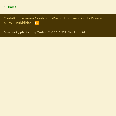
Home
Contatti
Termini e Condizioni d'uso
Informativa sulla Privacy
Aiuto
Pubblicità
R
S
S
®
Community platform by XenForo
© 2010-2021 XenForo Ltd.