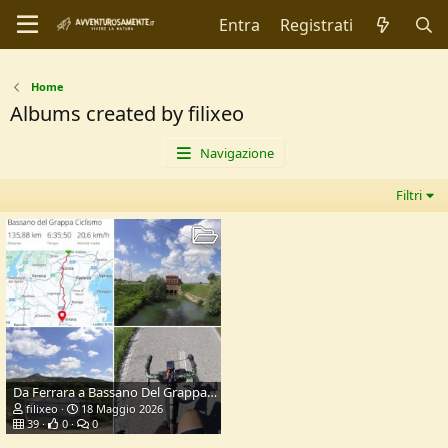
Entra
Registrati
Home
Albums created by filixeo
Navigazione
Filtri
Da Ferrara a Bassano Del Grappa in bicicletta e ritorno
filixeo
18 Maggio 2026
39
0
0