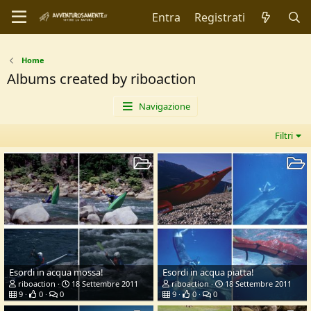
Entra
Registrati
Home
Albums created by riboaction
Navigazione
Filtri
Esordi in acqua mossa!
Esordi in acqua piatta!
riboaction
18 Settembre 2011
riboaction
18 Settembre 2011
9
0
0
9
0
0