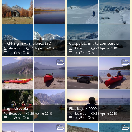
Trekking in Valmalenco (SO)
Ciaspolata in alta Lombardia
riboaction
31 Agosto 2010
riboaction
29 Aprile 2010
10
0
0
10
0
0
Lago Mezzola
Elba kayak 2009
riboaction
28 Aprile 2010
riboaction
28 Aprile 2010
10
0
0
10
0
0