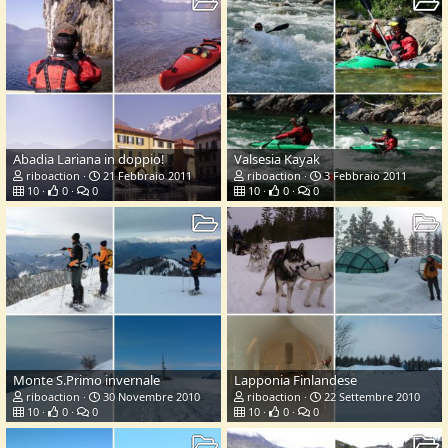
Abadia Lariana in doppio!
Valsesia Kayak
riboaction
21 Febbraio 2011
riboaction
3 Febbraio 2011
10
0
0
10
0
0
Monte S.Primo invernale
Lapponia Finlandese
riboaction
30 Novembre 2010
riboaction
22 Settembre 2010
10
0
0
10
0
0