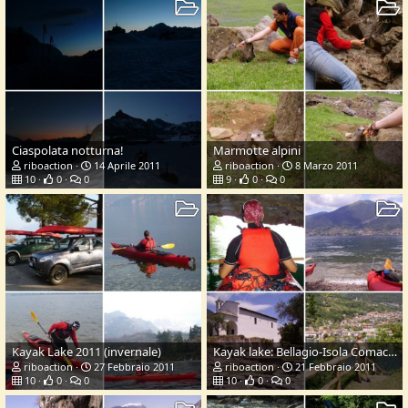
Ciaspolata notturna!
Marmotte alpini
riboaction
14 Aprile 2011
riboaction
8 Marzo 2011
10
0
0
9
0
0
Kayak Lake 2011 (invernale)
Kayak lake: Bellagio-Isola Comacina
riboaction
27 Febbraio 2011
riboaction
21 Febbraio 2011
10
0
0
10
0
0