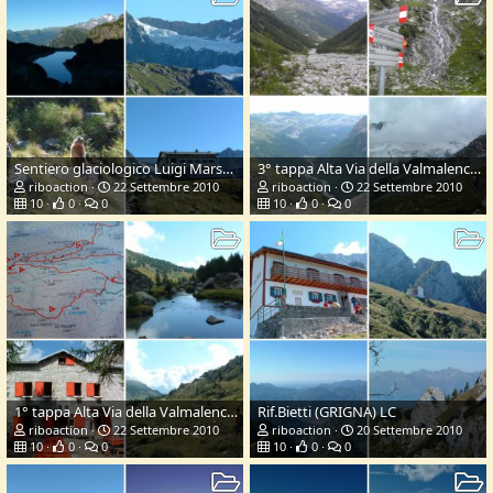
Sentiero glaciologico Luigi Marson (Valmalenco SO)
3° tappa Alta Via della Valmalenco (SO)
riboaction
22 Settembre 2010
riboaction
22 Settembre 2010
10
0
0
10
0
0
1° tappa Alta Via della Valmalenco (SO)
Rif.Bietti (GRIGNA) LC
riboaction
22 Settembre 2010
riboaction
20 Settembre 2010
10
0
0
10
0
0