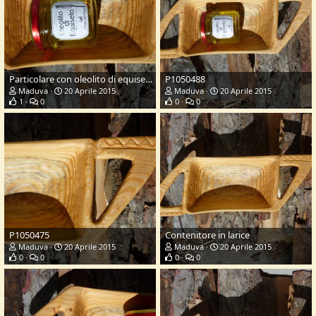
Particolare con oleolito di equiseto (autoprodotto)
P1050488
Maduva
20 Aprile 2015
Maduva
20 Aprile 2015
1
0
0
0
P1050475
Contenitore in larice
Maduva
20 Aprile 2015
Maduva
20 Aprile 2015
0
0
0
0