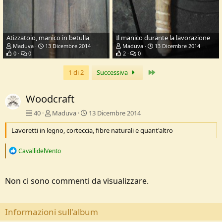
Atizzatoio, manico in betulla
Il manico durante la lavorazione
Maduva
13 Dicembre 2014
Maduva
13 Dicembre 2014
0
0
2
0
Ultimo
1 di 2
Successiva
Woodcraft
40
Maduva
13 Dicembre 2014
Lavoretti in legno, corteccia, fibre naturali e quant'altro
R
CavallidelVento
e
a
c
Non ci sono commenti da visualizzare.
t
i
o
n
Informazioni sull'album
s
: