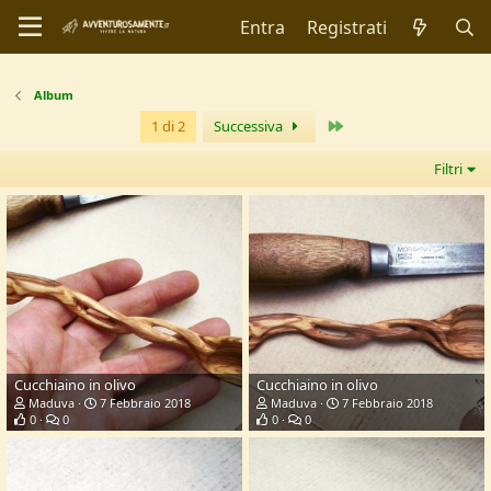
Entra
Registrati
Album
Ultimo
1 di 2
Successiva
Filtri
Cucchiaino in olivo
Cucchiaino in olivo
Maduva
7 Febbraio 2018
Maduva
7 Febbraio 2018
0
0
0
0