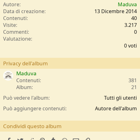
Autore
Maduva
Data di creazione
13 Dicembre 2014
Contenuti
40
Visite
3.217
Commenti
0
0
Valutazione
,
0 voti
0
0
s
Privacy dell'album
t
Maduva
e
l
Contenuti
381
l
Album
21
e
/
Può vedere l'album
Tutti gli utenti
a
Può aggiungere contenuti
Autore dell'album
Condividi questo album